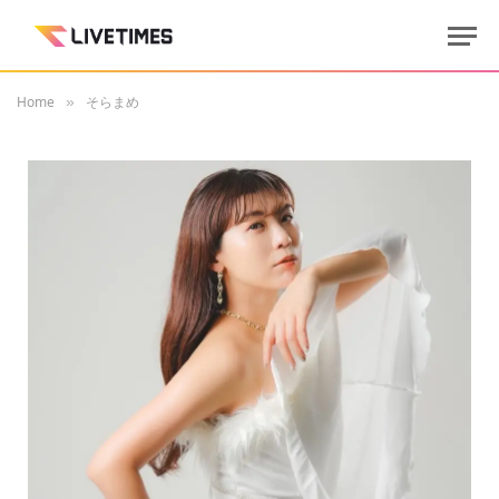
Home
そらまめ
»