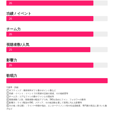
26
功績 / イベント
26
チーム力
26
視聴者数/人気
25
影響力
26
歌唱力
※基準・詳細
①ギフティング：獲得有料ギフト数やポイント数など
②功績・イベント：イベントでの実績や記録の達成、その他経歴等
③チーム力：コアなファンの数やファンとの団結等
④視聴者数 / 人気：視聴者数や配信アプリ内、SNSを含めたファン、フォロワーの数等
⑤影響力：ライブ配信やSNS、メディア、その他活動を通して世間に与える影響等
⑥その他（非公開）：ライバー特徴や強み、エンターテイメント性や社会貢献度、専門家の視点に基づいた魅
力など