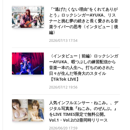
「“逃げたくない理由”をくれてありが
とう」ロックシンガーAYUKA、リス
ナーと挑む夢の続きと長く愛される音
楽ライバーの思考〈インタビュー｜後
編〉
2026/07/13 17:54
〈インタビュー｜前編〉ロックシンガ
ーAYUKA、暇つぶしの練習配信から
音楽一本の人生へ。打ちのめされた
日々が生んだ等身大のスタイル
【TikTok LIVE】
2026/07/12 19:56
人気インフルエンサー・ねこみ。、デ
ジタル写真集『ねこみ。のぜんぶ。』
をLIVE TIMES限定で無料公開。
Vol.1・Vol.2の2冊同時リリース
2026/06/20 17:59