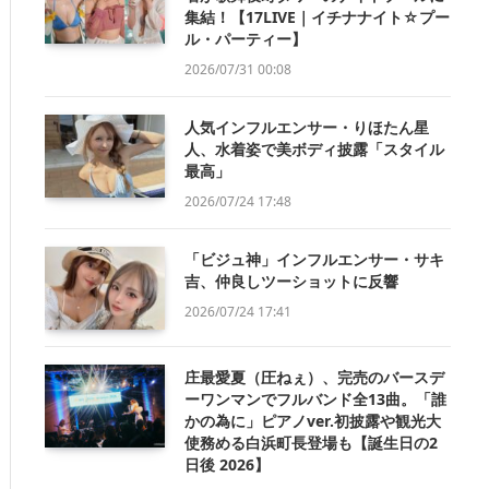
集結！【17LIVE｜イチナナイト☆プー
ル・パーティー】
2026/07/31 00:08
人気インフルエンサー・りほたん星
人、水着姿で美ボディ披露「スタイル
最高」
2026/07/24 17:48
「ビジュ神」インフルエンサー・サキ
吉、仲良しツーショットに反響
2026/07/24 17:41
庄最愛夏（圧ねぇ）、完売のバースデ
ーワンマンでフルバンド全13曲。「誰
かの為に」ピアノver.初披露や観光大
使務める白浜町長登場も【誕生日の2
日後 2026】