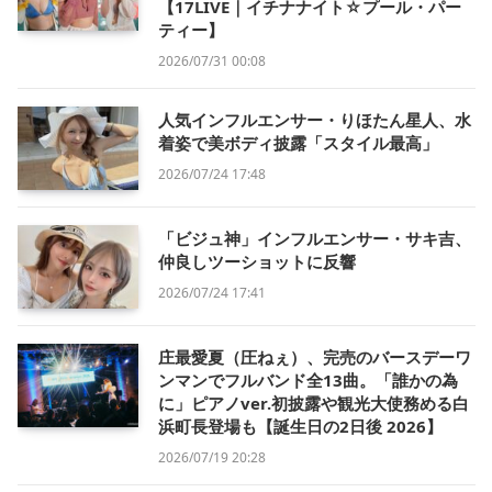
【17LIVE｜イチナナイト☆プール・パー
ティー】
2026/07/31 00:08
人気インフルエンサー・りほたん星人、水
着姿で美ボディ披露「スタイル最高」
2026/07/24 17:48
「ビジュ神」インフルエンサー・サキ吉、
仲良しツーショットに反響
2026/07/24 17:41
庄最愛夏（圧ねぇ）、完売のバースデーワ
ンマンでフルバンド全13曲。「誰かの為
に」ピアノver.初披露や観光大使務める白
浜町長登場も【誕生日の2日後 2026】
2026/07/19 20:28