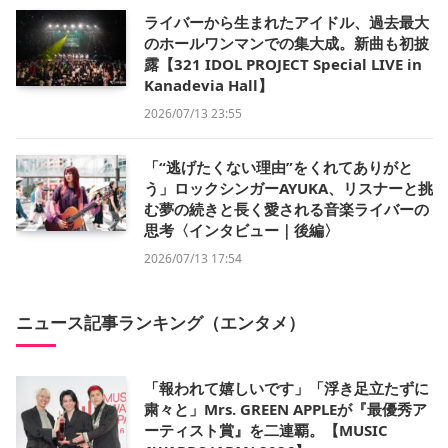
ライバーから生まれたアイドル、過去最大
のホールワンマンでの集大成。新曲も初披
露【321 IDOL PROJECT Special LIVE in
Kanadevia Hall】
2026/07/13 23:55
「“逃げたくない理由”をくれてありがと
う」ロックシンガーAYUKA、リスナーと挑
む夢の続きと長く愛される音楽ライバーの
思考〈インタビュー｜後編〉
2026/07/13 17:54
ニュース記事ランキング（エンタメ）
「報われて嬉しいです」「浮き足立たずに
粛々と」Mrs. GREEN APPLEが『最優秀ア
ーティスト賞』を二連覇。【MUSIC