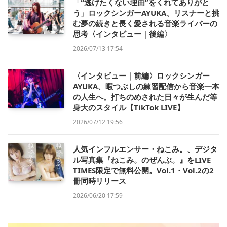
「“逃げたくない理由”をくれてありがと
う」ロックシンガーAYUKA、リスナーと挑
む夢の続きと長く愛される音楽ライバーの
思考〈インタビュー｜後編〉
2026/07/13 17:54
〈インタビュー｜前編〉ロックシンガー
AYUKA、暇つぶしの練習配信から音楽一本
の人生へ。打ちのめされた日々が生んだ等
身大のスタイル【TikTok LIVE】
2026/07/12 19:56
人気インフルエンサー・ねこみ。、デジタ
ル写真集『ねこみ。のぜんぶ。』をLIVE
TIMES限定で無料公開。Vol.1・Vol.2の2
冊同時リリース
2026/06/20 17:59