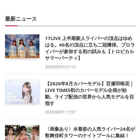
最新ニュース
17LIVE 上半期新人ライバーの頂点はゆめ
はる。40名の頂点に立ち二冠獲得。プロラ
イバーが参加する初の試みも【トロピカル
サマーパーティ】
2026/08/03 21:12
【2026年8月カバーモデル】百瀬羽唯花｜
LIVE TIMES初のカバーモデル企画が始
動。ライブ配信の世界から人気モデルを目
指す
2026/08/01 11:57
〈画像あり〉水着姿の人気ライバー24名が
歌舞伎町タワーのナイトプールに集結！