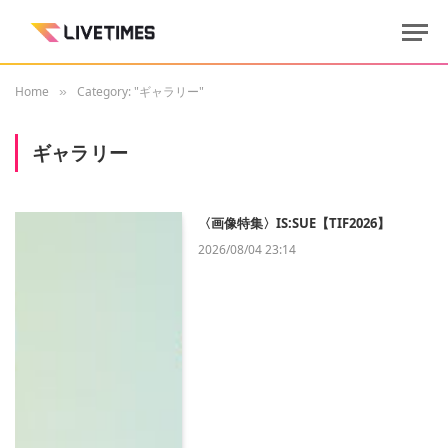
Home
Category: "ギャラリー"
»
ギャラリー
〈画像特集〉IS:SUE【TIF2026】
2026/08/04 23:14