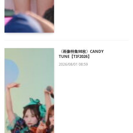
〈画像特集98枚〉CANDY
TUNE【TIF2026】
2026/08/01 08:59