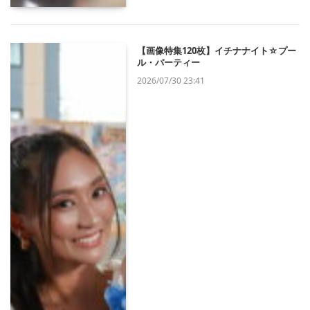
【画像特集120枚】イチナナイト☆プー
ル・パーティー
2026/07/30 23:41