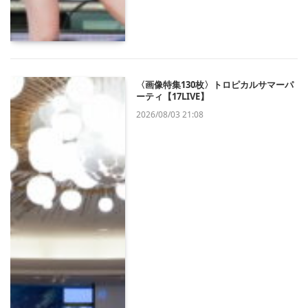
〈画像特集130枚〉トロピカルサマーパ
ーティ【17LIVE】
2026/08/03 21:08