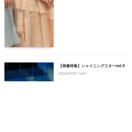
【画像特集】シャイニングスターvol.9
2026/07/01 14:01