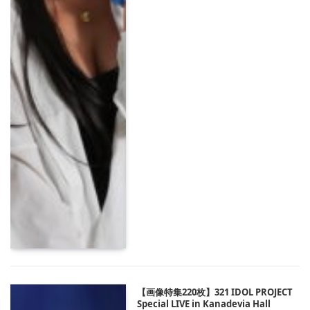
【画像特集220枚】321 IDOL PROJECT
Special LIVE in Kanadevia Hall