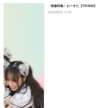
〈画像特集〉わーすた【TIF2026】
2026/08/03 12:58