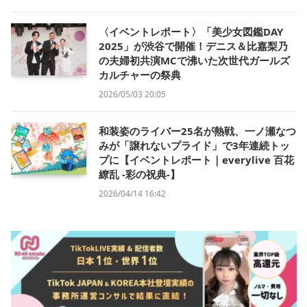
〈イベントレポート〉「美少女図鑑DAY
2025」が渋谷で開催！デニス＆比嘉梨乃
の夫婦初共演MCで沸いた次世代ガールズ
カルチャーの祭典
2026/05/03 20:05
和装姿のライバー25名が熱戦、一ノ瀬なつ
みが「譲れないプライド」で3年連続トッ
プに【イベントレポート｜everylive 百花
繚乱 -彩の祝典-】
2026/04/14 16:42