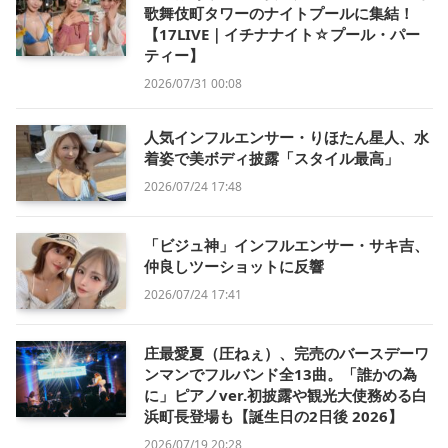
歌舞伎町タワーのナイトプールに集結！
【17LIVE｜イチナナイト☆プール・パー
ティー】
2026/07/31 00:08
人気インフルエンサー・りほたん星人、水
着姿で美ボディ披露「スタイル最高」
2026/07/24 17:48
「ビジュ神」インフルエンサー・サキ吉、
仲良しツーショットに反響
2026/07/24 17:41
庄最愛夏（圧ねぇ）、完売のバースデーワ
ンマンでフルバンド全13曲。「誰かの為
に」ピアノver.初披露や観光大使務める白
浜町長登場も【誕生日の2日後 2026】
2026/07/19 20:28