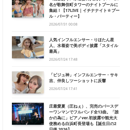
名が歌舞伎町タワーのナイトプールに
集結！【17LIVE｜イチナナイト☆プー
ル・パーティー】
2026/07/31 00:08
人気インフルエンサー・りほたん星
人、水着姿で美ボディ披露「スタイル
最高」
2026/07/24 17:48
「ビジュ神」インフルエンサー・サキ
吉、仲良しツーショットに反響
2026/07/24 17:41
庄最愛夏（圧ねぇ）、完売のバースデ
ーワンマンでフルバンド全13曲。「誰
かの為に」ピアノver.初披露や観光大
使務める白浜町長登場も【誕生日の2
日後 2026】