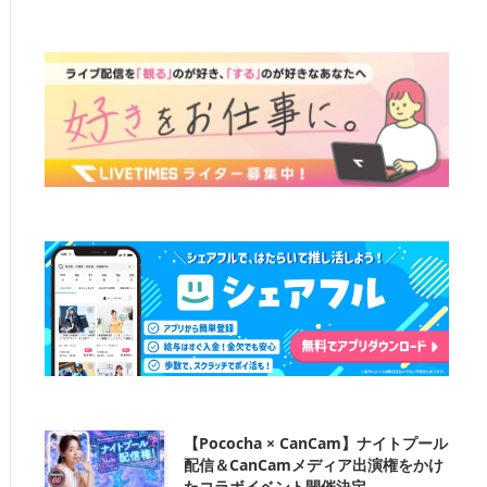
【Pococha × CanCam】ナイトプール
配信＆CanCamメディア出演権をかけ
たコラボイベント開催決定