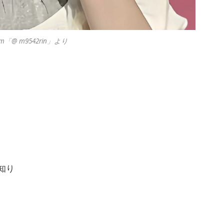
m「@ m9542rin」より
と知り