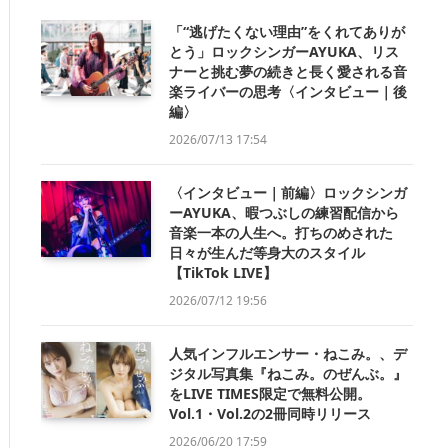
「“逃げたくない理由”をくれてありが
とう」ロックシンガーAYUKA、リス
ナーと挑む夢の続きと長く愛される音
楽ライバーの思考〈インタビュー｜後
編〉
2026/07/13 17:54
〈インタビュー｜前編〉ロックシンガ
ーAYUKA、暇つぶしの練習配信から
音楽一本の人生へ。打ちのめされた
日々が生んだ等身大のスタイル
【TikTok LIVE】
2026/07/12 19:56
人気インフルエンサー・ねこみ。、デ
ジタル写真集『ねこみ。のぜんぶ。』
をLIVE TIMES限定で無料公開。
Vol.1・Vol.2の2冊同時リリース
2026/06/20 17:59