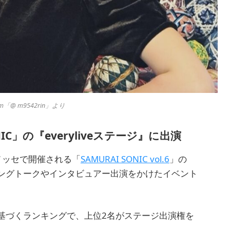
m「@ m9542rin」より
NIC」の『everyliveステージ』に出演
幕張メッセで開催される「
SAMURAI SONIC vol.6
」の
の、オープニングトークやインタビュアー出演をかけたイベント
基づくランキングで、上位2名がステージ出演権を