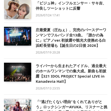
「ビジュ神」インフルエンサー・サキ吉、
仲良しツーショットに反響
2026/07/24 17:41
庄最愛夏（圧ねぇ）、完売のバースデーワ
ンマンでフルバンド全13曲。「誰かの為
に」ピアノver.初披露や観光大使務める白
浜町長登場も【誕生日の2日後 2026】
2026/07/19 20:28
ライバーから生まれたアイドル、過去最大
のホールワンマンでの集大成。新曲も初披
露【321 IDOL PROJECT Special LIVE in
Kanadevia Hall】
2026/07/13 23:55
「“逃げたくない理由”をくれてありがと
う」ロックシンガーAYUKA、リスナーと挑