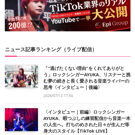
ニュース記事ランキング（ライブ配信）
「“逃げたくない理由”をくれてありがと
う」ロックシンガーAYUKA、リスナーと挑
む夢の続きと長く愛される音楽ライバーの
思考〈インタビュー｜後編〉
2026/07/13 17:54
〈インタビュー｜前編〉ロックシンガー
AYUKA、暇つぶしの練習配信から音楽一本
の人生へ。打ちのめされた日々が生んだ等
身大のスタイル【TikTok LIVE】