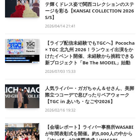
テ輝くドレス姿で関西コレクションのステ
ージを彩る【KANSAI COLLECTION 2026
S/S】
2026/04/14 21:41
【ライブ配信未経験でもTGCへ】Pococha
× TGC 北九州 2026！ランウェイ出演をか
けたイベント開催、未経験から挑戦できる
新プロジェクト「Be The MODEL」始動
2026/07/03 15:33
人気ライバー・ガガちゃん＆せさん、美脚
際立つコーデで息ぴったりペアウォーク
【TGC in あいち・なごや2026】
2026/02/16 19:32
【会場レポート】ライバー事務所WASABI
が年間表彰式を開催。約5,000人の中から