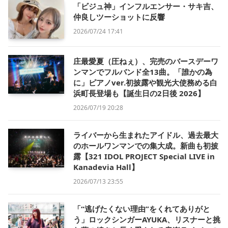
「ビジュ神」インフルエンサー・サキ吉、
仲良しツーショットに反響
2026/07/24 17:41
庄最愛夏（圧ねぇ）、完売のバースデーワ
ンマンでフルバンド全13曲。「誰かの為
に」ピアノver.初披露や観光大使務める白
浜町長登場も【誕生日の2日後 2026】
2026/07/19 20:28
ライバーから生まれたアイドル、過去最大
のホールワンマンでの集大成。新曲も初披
露【321 IDOL PROJECT Special LIVE in
Kanadevia Hall】
2026/07/13 23:55
「“逃げたくない理由”をくれてありがと
う」ロックシンガーAYUKA、リスナーと挑