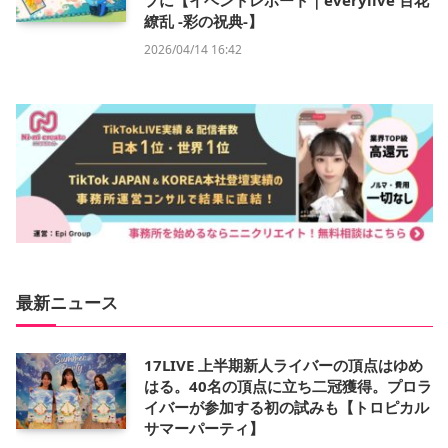
プに【イベントレポート｜everylive 百花
繚乱 -彩の祝典-】
2026/04/14 16:42
最新ニュース
17LIVE 上半期新人ライバーの頂点はゆめ
はる。40名の頂点に立ち二冠獲得。プロラ
イバーが参加する初の試みも【トロピカル
サマーパーティ】