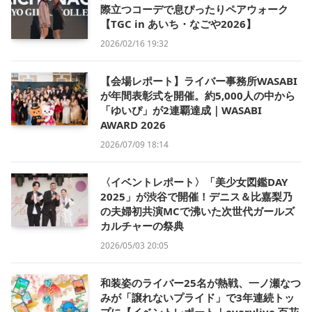
際立つコーデで息ぴったりペアウォーク
【TGC in あいち・なごや2026】
2026/02/16 19:32
【会場レポート】ライバー事務所WASABI
が年間表彰式を開催。約5,000人の中から
「ゆいぴ」が2連覇達成｜WASABI
AWARD 2026
2026/07/09 18:14
〈イベントレポート〉「美少女図鑑DAY
2025」が渋谷で開催！デニス＆比嘉梨乃
の夫婦初共演MCで沸いた次世代ガールズ
カルチャーの祭典
2026/05/03 20:05
和装姿のライバー25名が熱戦、一ノ瀬なつ
みが「譲れないプライド」で3年連続トッ