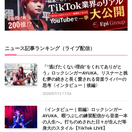
ニュース記事ランキング（ライブ配信）
「“逃げたくない理由”をくれてありがと
う」ロックシンガーAYUKA、リスナーと挑
む夢の続きと長く愛される音楽ライバーの
思考〈インタビュー｜後編〉
2026/07/13 17:54
〈インタビュー｜前編〉ロックシンガー
AYUKA、暇つぶしの練習配信から音楽一本
の人生へ。打ちのめされた日々が生んだ等
身大のスタイル【TikTok LIVE】