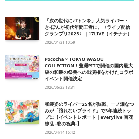
「次の世代にバトンを」人気ライバー・
き-ぽんが初代年間王者に。〈ライブ配信
グランプリ2025〉｜17LIVE（イチナナ）
2026/01/31 10:59
Pococha × TOKYO WASOU
COLLECTION！豊洲PITで開催の国内最大
級の和装の祭典への出演権をかけたコラボ
イベント開催決定
2026/06/23 18:31
和装姿のライバー25名が熱戦、一ノ瀬なつ
みが「譲れないプライド」で3年連続トッ
プに【イベントレポート｜everylive 百花
繚乱 -彩の祝典-】
2026/04/14 16:42