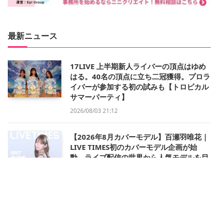
最新ニュース
17LIVE 上半期新人ライバーの頂点はゆめ
はる。40名の頂点に立ち二冠獲得。プロラ
イバーが参加する初の試みも【トロピカル
サマーパーティ】
2026/08/03 21:12
【2026年8月カバーモデル】百瀬羽唯花｜
LIVE TIMES初のカバーモデル企画が始
動。ライブ配信の世界から人気モデルを目
指す
2026/08/01 11:57
〈画像あり〉水着姿の人気ライバー24名が
歌舞伎町タワーのナイトプールに集結！