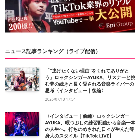
ニュース記事ランキング（ライブ配信）
「“逃げたくない理由”をくれてありがと
う」ロックシンガーAYUKA、リスナーと挑
む夢の続きと長く愛される音楽ライバーの
思考〈インタビュー｜後編〉
2026/07/13 17:54
〈インタビュー｜前編〉ロックシンガー
AYUKA、暇つぶしの練習配信から音楽一本
の人生へ。打ちのめされた日々が生んだ等
身大のスタイル【TikTok LIVE】