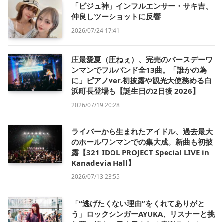
「ビジュ神」インフルエンサー・サキ吉、
仲良しツーショットに反響
2026/07/24 17:41
庄最愛夏（圧ねぇ）、完売のバースデーワ
ンマンでフルバンド全13曲。「誰かの為
に」ピアノver.初披露や観光大使務める白
浜町長登場も【誕生日の2日後 2026】
2026/07/19 20:28
ライバーから生まれたアイドル、過去最大
のホールワンマンでの集大成。新曲も初披
露【321 IDOL PROJECT Special LIVE in
Kanadevia Hall】
2026/07/13 23:55
「“逃げたくない理由”をくれてありがと
う」ロックシンガーAYUKA、リスナーと挑