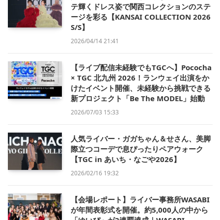
テ輝くドレス姿で関西コレクションのステ
ージを彩る【KANSAI COLLECTION 2026
S/S】
2026/04/14 21:41
【ライブ配信未経験でもTGCへ】Pococha
× TGC 北九州 2026！ランウェイ出演をか
けたイベント開催、未経験から挑戦できる
新プロジェクト「Be The MODEL」始動
2026/07/03 15:33
人気ライバー・ガガちゃん＆せさん、美脚
際立つコーデで息ぴったりペアウォーク
【TGC in あいち・なごや2026】
2026/02/16 19:32
【会場レポート】ライバー事務所WASABI
が年間表彰式を開催。約5,000人の中から