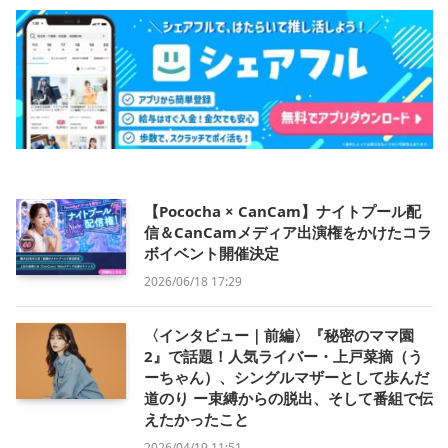
【Pococha × CanCam】ナイトプール配
信＆CanCamメディア出演権をかけたコラ
ボイベント開催決定
2026/06/18 17:29
〈インタビュー｜前編〉『秘密のママ園
2』で話題！人気ライバー・上戸菜摘（う
ーちゃん）、シングルマザーとして歩んだ
道のり ー束縛からの脱出、そして番組で伝
えたかったこと
2026/04/19 11:51