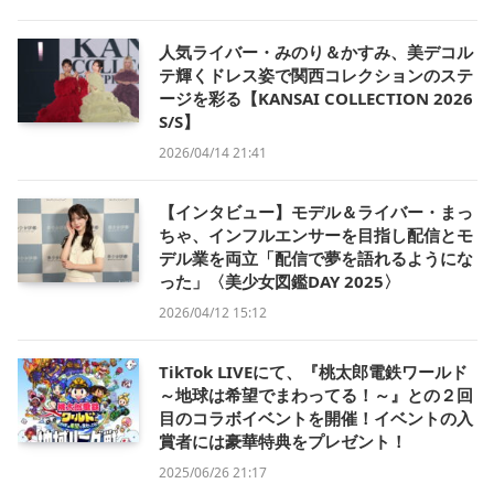
人気ライバー・みのり＆かすみ、美デコル
テ輝くドレス姿で関西コレクションのステ
ージを彩る【KANSAI COLLECTION 2026
S/S】
2026/04/14 21:41
【インタビュー】モデル＆ライバー・まっ
ちゃ、インフルエンサーを目指し配信とモ
デル業を両立「配信で夢を語れるようにな
った」〈美少女図鑑DAY 2025〉
2026/04/12 15:12
TikTok LIVEにて、『桃太郎電鉄ワールド
～地球は希望でまわってる！～』との２回
目のコラボイベントを開催！イベントの入
賞者には豪華特典をプレゼント！
2025/06/26 21:17