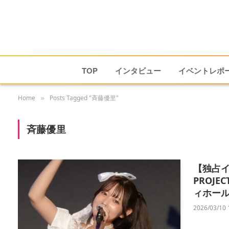
TOP
インタビュー
イベントレポ
Home
Posts Tagged "斉藤優里"
»
斉藤優里
【独占イ
PROJ
ィホー
2026/03/10 