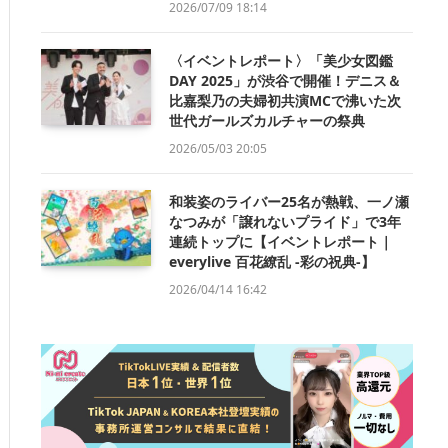
2026/07/09 18:14
〈イベントレポート〉「美少女図鑑
DAY 2025」が渋谷で開催！デニス＆
比嘉梨乃の夫婦初共演MCで沸いた次
世代ガールズカルチャーの祭典
2026/05/03 20:05
和装姿のライバー25名が熱戦、一ノ瀬
なつみが「譲れないプライド」で3年
連続トップに【イベントレポート｜
everylive 百花繚乱 -彩の祝典-】
2026/04/14 16:42