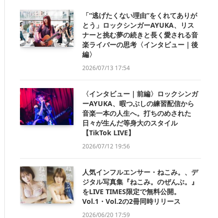
「“逃げたくない理由”をくれてありが
とう」ロックシンガーAYUKA、リス
ナーと挑む夢の続きと長く愛される音
楽ライバーの思考〈インタビュー｜後
編〉
2026/07/13 17:54
〈インタビュー｜前編〉ロックシンガ
ーAYUKA、暇つぶしの練習配信から
音楽一本の人生へ。打ちのめされた
日々が生んだ等身大のスタイル
【TikTok LIVE】
2026/07/12 19:56
人気インフルエンサー・ねこみ。、デ
ジタル写真集『ねこみ。のぜんぶ。』
をLIVE TIMES限定で無料公開。
Vol.1・Vol.2の2冊同時リリース
2026/06/20 17:59