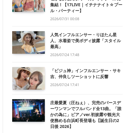
集結！【17LIVE｜イチナナイト☆プー
ル・パーティー】
2026/07/31 00:08
人気インフルエンサー・りほたん星
人、水着姿で美ボディ披露「スタイル
最高」
2026/07/24 17:48
「ビジュ神」インフルエンサー・サキ
吉、仲良しツーショットに反響
2026/07/24 17:41
庄最愛夏（圧ねぇ）、完売のバースデ
ーワンマンでフルバンド全13曲。「誰
かの為に」ピアノver.初披露や観光大
使務める白浜町長登場も【誕生日の2
日後 2026】