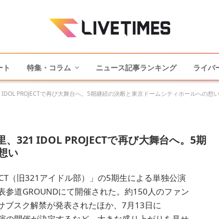
ート
特集・コラム
ニュース記事ランキング
ライバ
IDOL PROJECTで再び大舞台へ。5期継続の決断と東京ドームシティホールへの想
21 IDOL PROJECTで再び大舞台へ。5期
想い
OJECT（旧321アイドル部）」の5期生による単独公演
、表参道GROUNDにて開催された。約150人のファン
ブスク解禁が発表されたほか、7月13日に
ール）公演の開催が決定するなど、大きな盛り上がりを見せ