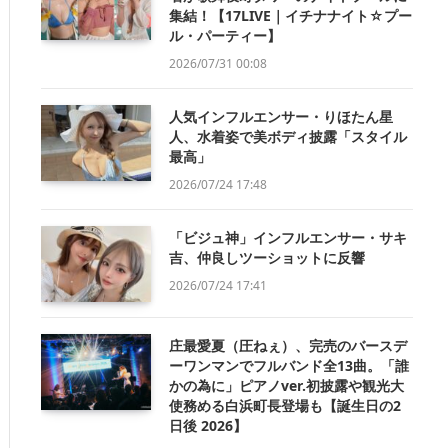
集結！【17LIVE｜イチナナイト☆プー
ル・パーティー】
2026/07/31 00:08
人気インフルエンサー・りほたん星
人、水着姿で美ボディ披露「スタイル
最高」
2026/07/24 17:48
「ビジュ神」インフルエンサー・サキ
吉、仲良しツーショットに反響
2026/07/24 17:41
庄最愛夏（圧ねぇ）、完売のバースデ
ーワンマンでフルバンド全13曲。「誰
かの為に」ピアノver.初披露や観光大
使務める白浜町長登場も【誕生日の2
日後 2026】