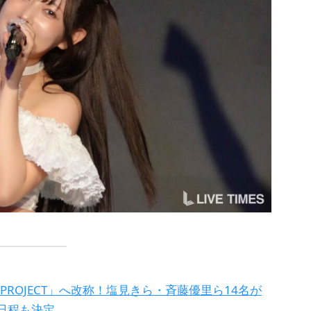
 PROJECT」へ改称！塩見きら・斉藤優里ら14名が
日程も決定