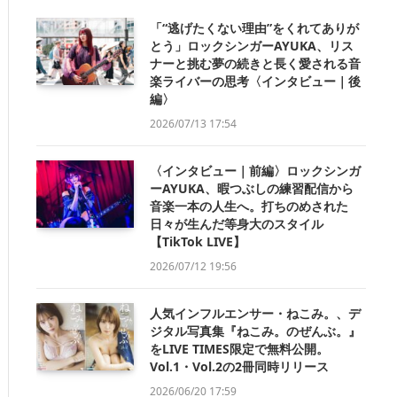
「“逃げたくない理由”をくれてありが
とう」ロックシンガーAYUKA、リス
ナーと挑む夢の続きと長く愛される音
楽ライバーの思考〈インタビュー｜後
編〉
2026/07/13 17:54
〈インタビュー｜前編〉ロックシンガ
ーAYUKA、暇つぶしの練習配信から
音楽一本の人生へ。打ちのめされた
日々が生んだ等身大のスタイル
【TikTok LIVE】
2026/07/12 19:56
人気インフルエンサー・ねこみ。、デ
ジタル写真集『ねこみ。のぜんぶ。』
をLIVE TIMES限定で無料公開。
Vol.1・Vol.2の2冊同時リリース
2026/06/20 17:59