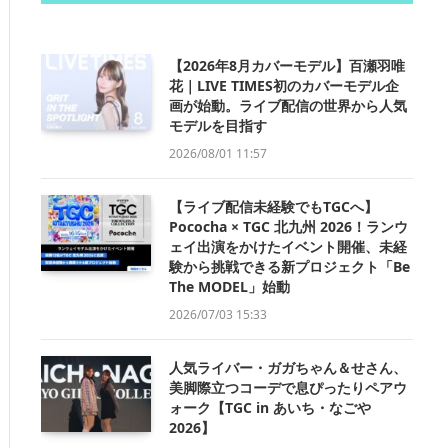
【2026年8月カバーモデル】百瀬羽唯
花｜LIVE TIMES初のカバーモデル企
画が始動。ライブ配信の世界から人気
モデルを目指す
2026/08/01 11:57
【ライブ配信未経験でもTGCへ】
Pococha × TGC 北九州 2026！ランウ
ェイ出演をかけたイベント開催、未経
験から挑戦できる新プロジェクト「Be
The MODEL」始動
2026/07/03 15:33
人気ライバー・ガガちゃん＆せさん、
美脚際立つコーデで息ぴったりペアウ
ォーク【TGC in あいち・なごや
2026】