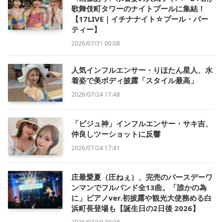
歌舞伎町タワーのナイトプールに集結！
【17LIVE｜イチナナイト☆プール・パー
ティー】
2026/07/31 00:08
人気インフルエンサー・りほたん星人、水
着姿で美ボディ披露「スタイル最高」
2026/07/24 17:48
「ビジュ神」インフルエンサー・サキ吉、
仲良しツーショットに反響
2026/07/24 17:41
庄最愛夏（圧ねぇ）、完売のバースデーワ
ンマンでフルバンド全13曲。「誰かの為
に」ピアノver.初披露や観光大使務める白
浜町長登場も【誕生日の2日後 2026】