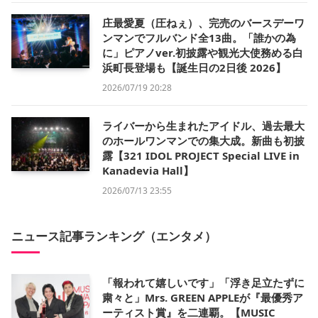
庄最愛夏（圧ねぇ）、完売のバースデーワ
ンマンでフルバンド全13曲。「誰かの為
に」ピアノver.初披露や観光大使務める白
浜町長登場も【誕生日の2日後 2026】
2026/07/19 20:28
ライバーから生まれたアイドル、過去最大
のホールワンマンでの集大成。新曲も初披
露【321 IDOL PROJECT Special LIVE in
Kanadevia Hall】
2026/07/13 23:55
ニュース記事ランキング（エンタメ）
「報われて嬉しいです」「浮き足立たずに
粛々と」Mrs. GREEN APPLEが『最優秀ア
ーティスト賞』を二連覇。【MUSIC