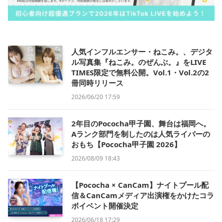
人気インフルエンサー・ねこみ。、デジタ
ル写真集『ねこみ。のぜんぶ。』をLIVE
TIMES限定で無料公開。Vol.1・Vol.2の2
冊同時リリース
2026/06/20 17:59
2年目のPococha甲子園、舞台は福岡へ。
Aランク部門を制したのは人気ライバーの
おもち【Pococha甲子園 2026】
2026/08/09 18:43
【Pococha × CanCam】ナイトプール配
信＆CanCamメディア出演権をかけたコラ
ボイベント開催決定
2026/06/18 17:29