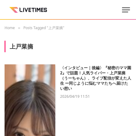
Home
Posts Tagged "上戸菜摘"
»
上戸菜摘
〈インタビュー｜後編〉『秘密のママ園
2』で話題！人気ライバー・上戸菜摘
（うーちゃん）、ライブ配信が変えた人
生 ー同じように悩むママたちへ届けた
い想い
2026/04/19 11:51