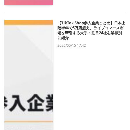
【TikTok Shop参入企業まとめ】日本上
陸半年で5万店超え。ライブコマース市
場を牽引する大手・注目24社を業界別
に紹介
2026/05/15 17:42