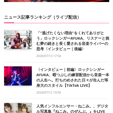
ニュース記事ランキング（ライブ配信）
「“逃げたくない理由”をくれてありがと
う」ロックシンガーAYUKA、リスナーと挑
む夢の続きと長く愛される音楽ライバーの
思考〈インタビュー｜後編〉
2026/07/13 17:54
〈インタビュー｜前編〉ロックシンガー
AYUKA、暇つぶしの練習配信から音楽一本
の人生へ。打ちのめされた日々が生んだ等
身大のスタイル【TikTok LIVE】
2026/07/12 19:56
人気インフルエンサー・ねこみ。、デジタ
ル写真集『ねこみ。のぜんぶ。』をLIVE