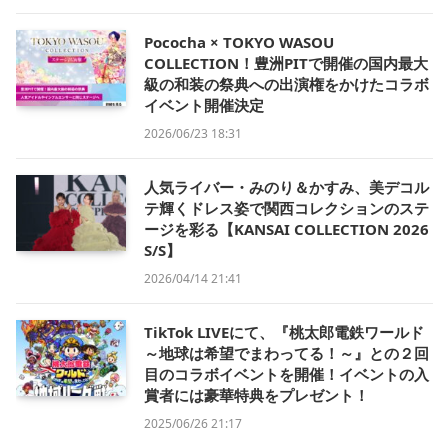
Pococha × TOKYO WASOU
COLLECTION！豊洲PITで開催の国内最大
級の和装の祭典への出演権をかけたコラボ
イベント開催決定
2026/06/23 18:31
人気ライバー・みのり＆かすみ、美デコル
テ輝くドレス姿で関西コレクションのステ
ージを彩る【KANSAI COLLECTION 2026
S/S】
2026/04/14 21:41
TikTok LIVEにて、『桃太郎電鉄ワールド
～地球は希望でまわってる！～』との２回
目のコラボイベントを開催！イベントの入
賞者には豪華特典をプレゼント！
2025/06/26 21:17