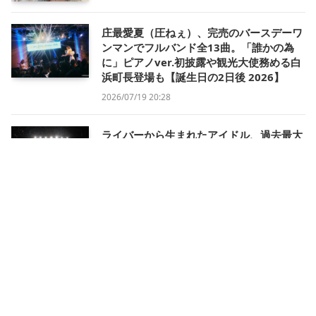
庄最愛夏（圧ねぇ）、完売のバースデーワ
ンマンでフルバンド全13曲。「誰かの為
に」ピアノver.初披露や観光大使務める白
浜町長登場も【誕生日の2日後 2026】
2026/07/19 20:28
ライバーから生まれたアイドル、過去最大
のホールワンマンでの集大成。新曲も初披
露【321 IDOL PROJECT Special LIVE in
Kanadevia Hall】
2026/07/13 23:55
「“逃げたくない理由”をくれてありがと
う」ロックシンガーAYUKA、リスナーと挑
む夢の続きと長く愛される音楽ライバーの
思考〈インタビュー｜後編〉
2026/07/13 17:54