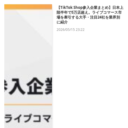
【TikTok Shop参入企業まとめ】日本上
陸半年で5万店超え。ライブコマース市
場を牽引する大手・注目24社を業界別
に紹介
2026/05/15 23:22