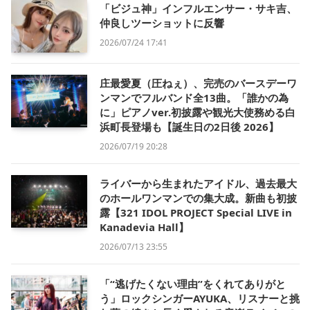
「ビジュ神」インフルエンサー・サキ吉、
仲良しツーショットに反響
2026/07/24 17:41
庄最愛夏（圧ねぇ）、完売のバースデーワ
ンマンでフルバンド全13曲。「誰かの為
に」ピアノver.初披露や観光大使務める白
浜町長登場も【誕生日の2日後 2026】
2026/07/19 20:28
ライバーから生まれたアイドル、過去最大
のホールワンマンでの集大成。新曲も初披
露【321 IDOL PROJECT Special LIVE in
Kanadevia Hall】
2026/07/13 23:55
「“逃げたくない理由”をくれてありがと
う」ロックシンガーAYUKA、リスナーと挑