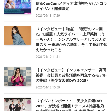
信＆CanCamメディア出演権をかけたコラ
ボイベント開催決定
2026/06/18 17:29
〈インタビュー｜前編〉『秘密のママ園
2』で話題！人気ライバー・上戸菜摘（う
ーちゃん）、シングルマザーとして歩んだ
道のり ー束縛からの脱出、そして番組で伝
えたかったこと
2026/04/19 11:51
【インタビュー】インフルエンサー・高田
裕香、会社員と芸能活動を両立するモデル
の挑戦〈美少女図鑑DAY 2025〉
2026/04/12 15:59
〈イベントレポート〉「美少女図鑑DAY
2025」が渋谷で開催！デニス＆比嘉梨乃