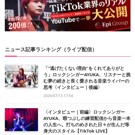
ニュース記事ランキング（ライブ配信）
「“逃げたくない理由”をくれてありがと
う」ロックシンガーAYUKA、リスナーと挑
む夢の続きと長く愛される音楽ライバーの
思考〈インタビュー｜後編〉
2026/07/13 17:54
〈インタビュー｜前編〉ロックシンガー
AYUKA、暇つぶしの練習配信から音楽一本
の人生へ。打ちのめされた日々が生んだ等
身大のスタイル【TikTok LIVE】