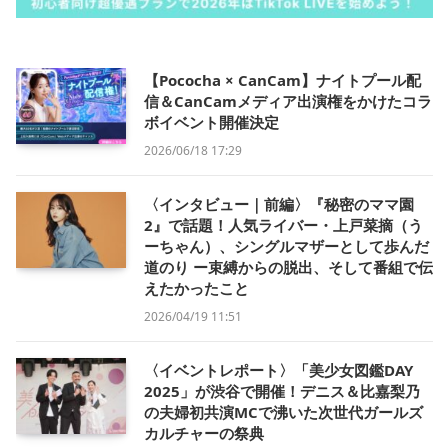
【Pococha × CanCam】ナイトプール配
信＆CanCamメディア出演権をかけたコラ
ボイベント開催決定
2026/06/18 17:29
〈インタビュー｜前編〉『秘密のママ園
2』で話題！人気ライバー・上戸菜摘（う
ーちゃん）、シングルマザーとして歩んだ
道のり ー束縛からの脱出、そして番組で伝
えたかったこと
2026/04/19 11:51
〈イベントレポート〉「美少女図鑑DAY
2025」が渋谷で開催！デニス＆比嘉梨乃
の夫婦初共演MCで沸いた次世代ガールズ
カルチャーの祭典