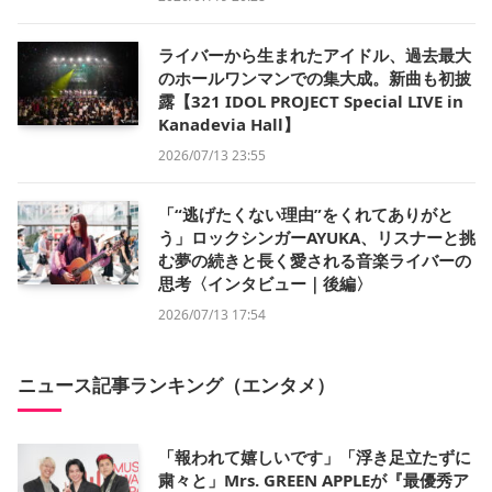
ライバーから生まれたアイドル、過去最大
のホールワンマンでの集大成。新曲も初披
露【321 IDOL PROJECT Special LIVE in
Kanadevia Hall】
2026/07/13 23:55
「“逃げたくない理由”をくれてありがと
う」ロックシンガーAYUKA、リスナーと挑
む夢の続きと長く愛される音楽ライバーの
思考〈インタビュー｜後編〉
2026/07/13 17:54
ニュース記事ランキング（エンタメ）
「報われて嬉しいです」「浮き足立たずに
粛々と」Mrs. GREEN APPLEが『最優秀ア