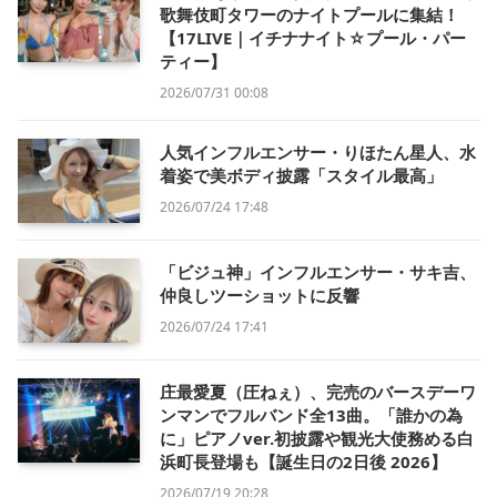
歌舞伎町タワーのナイトプールに集結！
【17LIVE｜イチナナイト☆プール・パー
ティー】
2026/07/31 00:08
人気インフルエンサー・りほたん星人、水
着姿で美ボディ披露「スタイル最高」
2026/07/24 17:48
「ビジュ神」インフルエンサー・サキ吉、
仲良しツーショットに反響
2026/07/24 17:41
庄最愛夏（圧ねぇ）、完売のバースデーワ
ンマンでフルバンド全13曲。「誰かの為
に」ピアノver.初披露や観光大使務める白
浜町長登場も【誕生日の2日後 2026】
2026/07/19 20:28