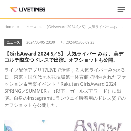
Home
ニュース
【GirlsAward 2024 S／S】 人気ライバー みお 、美デコルテ際立つドレスで出演。オフショットも公開。
»
»
2024/05/05 23:30
⇆
2024/05/06 09:23
ニュース
【GirlsAward 2024 S／S】 人気ライバー みお 、美デ
コルテ際立つドレスで出演。オフショットも公開。
ライブ配信アプリ17LIVEで活躍する人気ライバーみおが3
日、東京・国立代々木競技場第一体育館で開催されたファ
ッション＆音楽イベント「Rakuten GirlsAward 2024
SPRING／SUMMER」（以下、ガールズアワード）に出
演。自身のInstagramにランウェイ時着用のドレス姿での
オフショットを公開した。