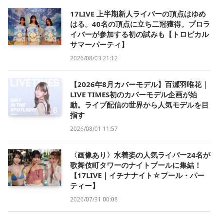
17LIVE 上半期新人ライバーの頂点はゆめ
はる。40名の頂点に立ち二冠獲得。プロラ
イバーが参加する初の試みも【トロピカル
サマーパーティ】
2026/08/03 21:12
【2026年8月カバーモデル】百瀬羽唯花｜
LIVE TIMES初のカバーモデル企画が始
動。ライブ配信の世界から人気モデルを目
指す
2026/08/01 11:57
〈画像あり〉水着姿の人気ライバー24名が
歌舞伎町タワーのナイトプールに集結！
【17LIVE｜イチナナイト☆プール・パー
ティー】
2026/07/31 00:08