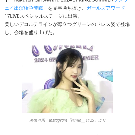
ェイ出演権争奪戦
」を見事勝ち抜き、
ガールズアワード
17LIVEスペシャルステージに出演。
美しいデコルテラインが際立つグリーンのドレス姿で登場
し、会場を盛り上げた。
画像引用：Instagram「@mio___1125」より