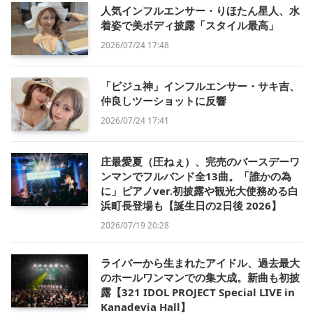
人気インフルエンサー・りほたん星人、水
着姿で美ボディ披露「スタイル最高」
2026/07/24 17:48
「ビジュ神」インフルエンサー・サキ吉、
仲良しツーショットに反響
2026/07/24 17:41
庄最愛夏（圧ねぇ）、完売のバースデーワ
ンマンでフルバンド全13曲。「誰かの為
に」ピアノver.初披露や観光大使務める白
浜町長登場も【誕生日の2日後 2026】
2026/07/19 20:28
ライバーから生まれたアイドル、過去最大
のホールワンマンでの集大成。新曲も初披
露【321 IDOL PROJECT Special LIVE in
Kanadevia Hall】