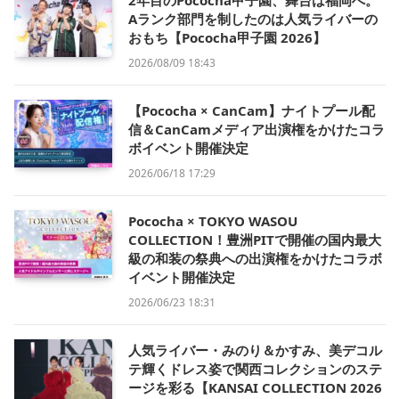
2年目のPococha甲子園、舞台は福岡へ。
Aランク部門を制したのは人気ライバーの
おもち【Pococha甲子園 2026】
2026/08/09 18:43
【Pococha × CanCam】ナイトプール配
信＆CanCamメディア出演権をかけたコラ
ボイベント開催決定
2026/06/18 17:29
Pococha × TOKYO WASOU
COLLECTION！豊洲PITで開催の国内最大
級の和装の祭典への出演権をかけたコラボ
イベント開催決定
2026/06/23 18:31
人気ライバー・みのり＆かすみ、美デコル
テ輝くドレス姿で関西コレクションのステ
ージを彩る【KANSAI COLLECTION 2026