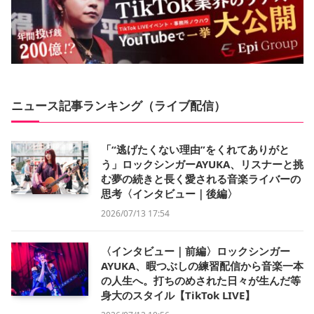
ニュース記事ランキング（ライブ配信）
「“逃げたくない理由”をくれてありがと
う」ロックシンガーAYUKA、リスナーと挑
む夢の続きと長く愛される音楽ライバーの
思考〈インタビュー｜後編〉
2026/07/13 17:54
〈インタビュー｜前編〉ロックシンガー
AYUKA、暇つぶしの練習配信から音楽一本
の人生へ。打ちのめされた日々が生んだ等
身大のスタイル【TikTok LIVE】