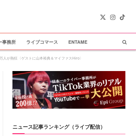
X
Instagram
TikTok
(Twitter)
ー事務所
ライブコマース
ENTAME
人が熱狂〈ゲストに山本裕典＆マイファスHiro〉
ニュース記事ランキング（ライブ配信）