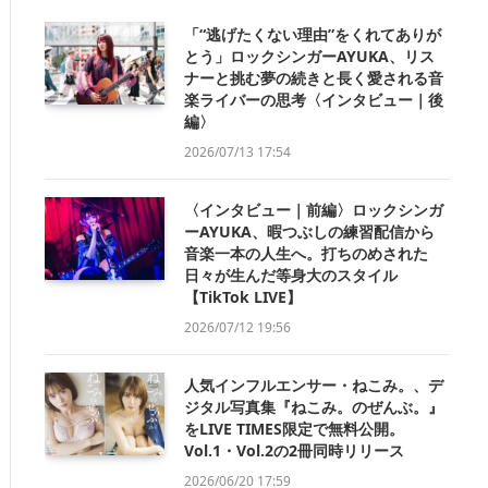
「“逃げたくない理由”をくれてありが
とう」ロックシンガーAYUKA、リス
ナーと挑む夢の続きと長く愛される音
楽ライバーの思考〈インタビュー｜後
編〉
2026/07/13 17:54
〈インタビュー｜前編〉ロックシンガ
ーAYUKA、暇つぶしの練習配信から
音楽一本の人生へ。打ちのめされた
日々が生んだ等身大のスタイル
【TikTok LIVE】
2026/07/12 19:56
人気インフルエンサー・ねこみ。、デ
ジタル写真集『ねこみ。のぜんぶ。』
をLIVE TIMES限定で無料公開。
Vol.1・Vol.2の2冊同時リリース
2026/06/20 17:59