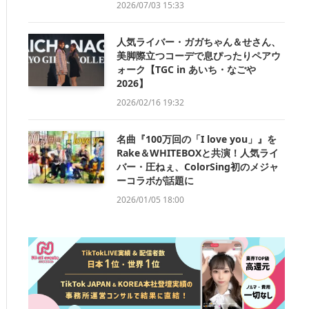
2026/07/03 15:33
人気ライバー・ガガちゃん＆せさん、
美脚際立つコーデで息ぴったりペアウ
ォーク【TGC in あいち・なごや
2026】
2026/02/16 19:32
名曲『100万回の「I love you」』を
Rake＆WHITEBOXと共演！人気ライ
バー・圧ねぇ、ColorSing初のメジャ
ーコラボが話題に
2026/01/05 18:00