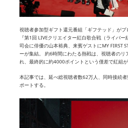
視聴者参加型ギフト還元番組「ギフテッド」がプロデュ
『第1回 LIVEクリエイター紅白歌合戦（ライバ
司会に俳優の山本裕典、来賓ゲストにMY FIRST 
ーが集結。 約6時間にわたる熱戦は、視聴者の
れ、最終的に約4000ポイントという僅差で紅組
本記事では、延べ総視聴者数62万人、同時接続
ポートする。