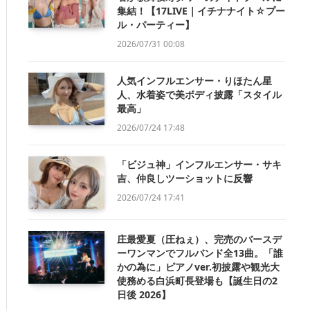
集結！【17LIVE｜イチナナイト☆プー
ル・パーティー】
2026/07/31 00:08
人気インフルエンサー・りほたん星
人、水着姿で美ボディ披露「スタイル
最高」
2026/07/24 17:48
「ビジュ神」インフルエンサー・サキ
吉、仲良しツーショットに反響
2026/07/24 17:41
庄最愛夏（圧ねぇ）、完売のバースデ
ーワンマンでフルバンド全13曲。「誰
かの為に」ピアノver.初披露や観光大
使務める白浜町長登場も【誕生日の2
日後 2026】