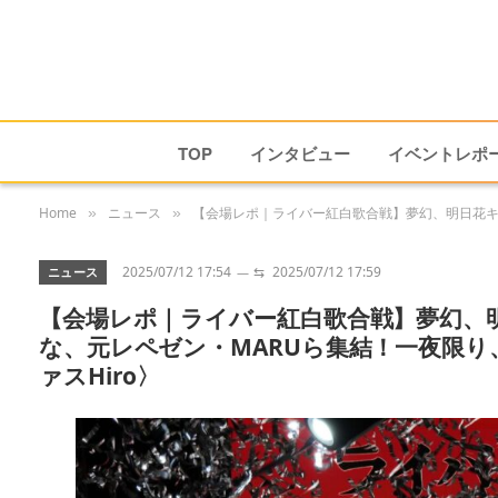
TOP
インタビュー
イベントレポ
Home
ニュース
【会場レポ｜ライバー紅白歌合戦】夢幻、明日花キ
»
»
2025/07/12 17:54
⇆
2025/07/12 17:59
ニュース
【会場レポ｜ライバー紅白歌合戦】夢幻、
な、元レペゼン・MARUら集結！一夜限り
ァスHiro〉