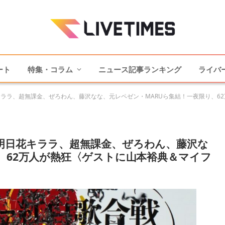
ート
特集・コラム
ニュース記事ランキング
ライバ
ララ、超無課金、ぜろわん、藤沢なな、元レペゼン・MARUら集結！一夜限り、62万
明日花キララ、超無課金、ぜろわん、藤沢な
、62万人が熱狂〈ゲストに山本裕典＆マイフ