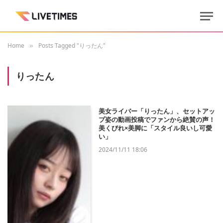
Home
Posts Tagged "りったん"
»
りったん
美女ライバー「りったん」、セットアッ
プ姿の動画投稿でファンから絶賛の声！
美くびれ×美脚に「スタイル良いし可愛
い」
2024/11/11 18:06