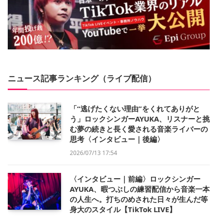
ニュース記事ランキング（ライブ配信）
「“逃げたくない理由”をくれてありがと
う」ロックシンガーAYUKA、リスナーと挑
む夢の続きと長く愛される音楽ライバーの
思考〈インタビュー｜後編〉
2026/07/13 17:54
〈インタビュー｜前編〉ロックシンガー
AYUKA、暇つぶしの練習配信から音楽一本
の人生へ。打ちのめされた日々が生んだ等
身大のスタイル【TikTok LIVE】