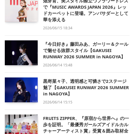
畑芽育、美スタイル際立つフラワードレス
で『MUSIC AWARDS JAPAN 2026』レッ
ドカーペットに登場。アンバサダーとして
華を添える
2026/06/15 18:34
『今日好き』藤田みあ、ガーリー＆クール
で魅せる抜群スタイル【GAKUSEI
RUNWAY 2026 SUMMER in NAGOYA】
2026/06/14 15:48
黒嵜菜々子、透明感と可憐さで2ステージ
魅了【GAKUSEI RUNWAY 2026 SUMMER
in NAGOYA】
2026/06/14 15:15
FRUITS ZIPPER、『原宿から世界へ』の一
歩を証明。「最優秀ガールズアイドルカル
チャーアーティスト賞」受賞＆囲み取材全