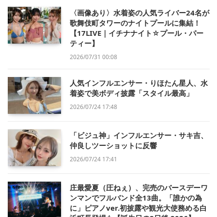
〈画像あり〉水着姿の人気ライバー24名が
歌舞伎町タワーのナイトプールに集結！
【17LIVE｜イチナナイト☆プール・パー
ティー】
2026/07/31 00:08
人気インフルエンサー・りほたん星人、水
着姿で美ボディ披露「スタイル最高」
2026/07/24 17:48
「ビジュ神」インフルエンサー・サキ吉、
仲良しツーショットに反響
2026/07/24 17:41
庄最愛夏（圧ねぇ）、完売のバースデーワ
ンマンでフルバンド全13曲。「誰かの為
に」ピアノver.初披露や観光大使務める白