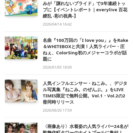
みが「譲れないプライド」で3年連続トッ
プに【イベントレポート｜everylive 百花
繚乱 -彩の祝典-】
2026/04/14 16:42
名曲『100万回の「I love you」』をRake
＆WHITEBOXと共演！人気ライバー・圧
ねぇ、ColorSing初のメジャーコラボが話
題に
2026/01/05 18:00
人気インフルエンサー・ねこみ。、デジタ
ル写真集『ねこみ。のぜんぶ。』をLIVE
TIMES限定で無料公開。Vol.1・Vol.2の2
冊同時リリース
2026/06/20 17:59
〈画像あり〉水着姿の人気ライバー24名が
歌舞伎町タワーのナイトプールに集結！