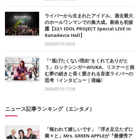
ライバーから生まれたアイドル、過去最大
のホールワンマンでの集大成。新曲も初披
露【321 IDOL PROJECT Special LIVE in
Kanadevia Hall】
2026/07/13 23:55
「“逃げたくない理由”をくれてありがと
う」ロックシンガーAYUKA、リスナーと挑
む夢の続きと長く愛される音楽ライバーの
思考〈インタビュー｜後編〉
2026/07/13 17:54
ニュース記事ランキング（エンタメ）
「報われて嬉しいです」「浮き足立たずに
粛々と」Mrs. GREEN APPLEが『最優秀ア