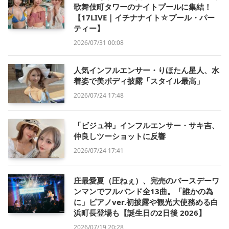
歌舞伎町タワーのナイトプールに集結！
【17LIVE｜イチナナイト☆プール・パー
ティー】
2026/07/31 00:08
人気インフルエンサー・りほたん星人、水
着姿で美ボディ披露「スタイル最高」
2026/07/24 17:48
「ビジュ神」インフルエンサー・サキ吉、
仲良しツーショットに反響
2026/07/24 17:41
庄最愛夏（圧ねぇ）、完売のバースデーワ
ンマンでフルバンド全13曲。「誰かの為
に」ピアノver.初披露や観光大使務める白
浜町長登場も【誕生日の2日後 2026】
2026/07/19 20:28