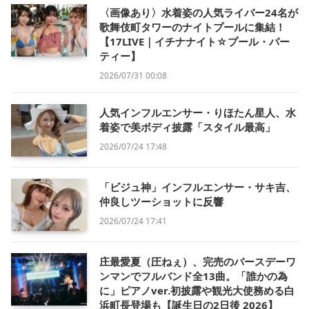
〈画像あり〉水着姿の人気ライバー24名が
歌舞伎町タワーのナイトプールに集結！
【17LIVE｜イチナナイト☆プール・パー
ティー】
2026/07/31 00:08
人気インフルエンサー・りほたん星人、水
着姿で美ボディ披露「スタイル最高」
2026/07/24 17:48
「ビジュ神」インフルエンサー・サキ吉、
仲良しツーショットに反響
2026/07/24 17:41
庄最愛夏（圧ねぇ）、完売のバースデーワ
ンマンでフルバンド全13曲。「誰かの為
に」ピアノver.初披露や観光大使務める白
浜町長登場も【誕生日の2日後 2026】