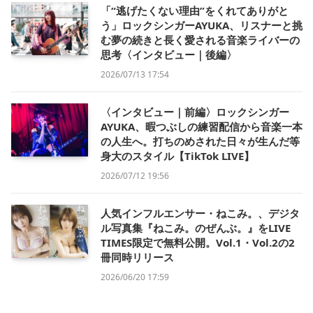
「“逃げたくない理由”をくれてありがと
う」ロックシンガーAYUKA、リスナーと挑
む夢の続きと長く愛される音楽ライバーの
思考〈インタビュー｜後編〉
2026/07/13 17:54
〈インタビュー｜前編〉ロックシンガー
AYUKA、暇つぶしの練習配信から音楽一本
の人生へ。打ちのめされた日々が生んだ等
身大のスタイル【TikTok LIVE】
2026/07/12 19:56
人気インフルエンサー・ねこみ。、デジタ
ル写真集『ねこみ。のぜんぶ。』をLIVE
TIMES限定で無料公開。Vol.1・Vol.2の2
冊同時リリース
2026/06/20 17:59