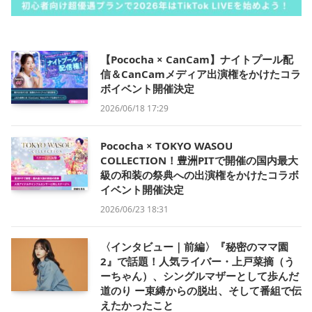
【Pococha × CanCam】ナイトプール配
信＆CanCamメディア出演権をかけたコラ
ボイベント開催決定
2026/06/18 17:29
Pococha × TOKYO WASOU
COLLECTION！豊洲PITで開催の国内最大
級の和装の祭典への出演権をかけたコラボ
イベント開催決定
2026/06/23 18:31
〈インタビュー｜前編〉『秘密のママ園
2』で話題！人気ライバー・上戸菜摘（う
ーちゃん）、シングルマザーとして歩んだ
道のり ー束縛からの脱出、そして番組で伝
えたかったこと