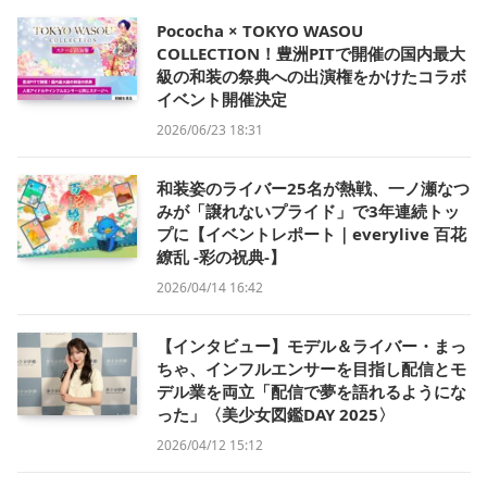
Pococha × TOKYO WASOU
COLLECTION！豊洲PITで開催の国内最大
級の和装の祭典への出演権をかけたコラボ
イベント開催決定
2026/06/23 18:31
和装姿のライバー25名が熱戦、一ノ瀬なつ
みが「譲れないプライド」で3年連続トッ
プに【イベントレポート｜everylive 百花
繚乱 -彩の祝典-】
2026/04/14 16:42
【インタビュー】モデル＆ライバー・まっ
ちゃ、インフルエンサーを目指し配信とモ
デル業を両立「配信で夢を語れるようにな
った」〈美少女図鑑DAY 2025〉
2026/04/12 15:12