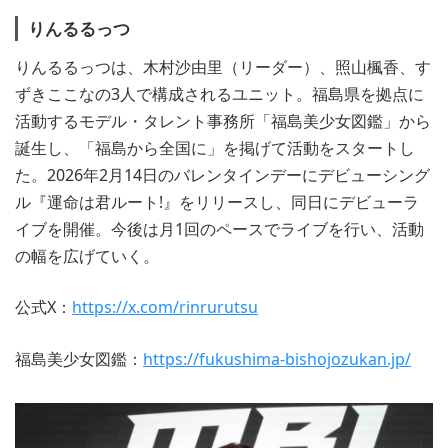
りんるるっつ
りんるるっつは、木村沙由里（リーダー）、照山楓香、す
ずきここなの3人で構成されるユニット。福島県を拠点に
活動するモデル・タレント事務所「福島美少女図鑑」から
誕生し、「福島から全国に」を掲げて活動をスタートし
た。2026年2月14日のバレンタインデーにデビューシング
ル『運命は君ルート!』をリリースし、同日にデビューラ
イブを開催。今後は月1回のペースでライブを行い、活動
の幅を広げていく。
公式X：
https://x.com/rinrurutsu
福島美少女図鑑：
https://fukushima-bishojozukan.jp/