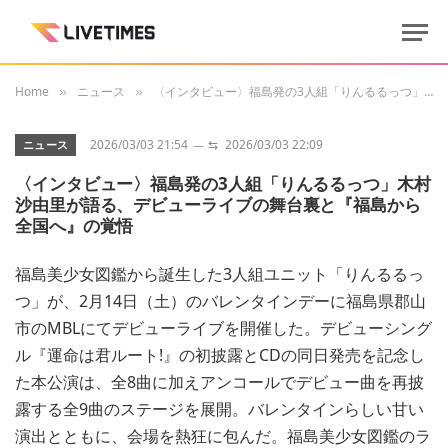
Home
ニュース
〈インタビュー〉福島発の3人組「りんるるっつ」木村沙由里が語る、デビューライブの舞台裏と『福島から全国へ』の覚悟
»
»
2026/03/03 21:54
⇆
2026/03/03 22:09
ニュース
〈インタビュー〉福島発の3人組「りんるるっつ」木村
沙由里が語る、デビューライブの舞台裏と『福島から
全国へ』の覚悟
福島美少女図鑑から誕生した3人組ユニット「りんるるっ
つ」が、2月14日（土）のバレンタインデーに福島県郡山
市のMBLにてデビューライブを開催した。デビューシング
ル『運命は君ルート!』の初披露とCDの同日発売を記念し
た本公演は、全8曲に加えアンコールでデビュー曲を再披
露する全9曲のステージを展開。バレンタインらしい甘い
演出とともに、会場を熱狂に包んだ。福島美少女図鑑のラ