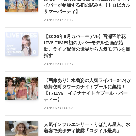
イバーが参加する初の試みも【トロピカル
サマーパーティ】
2026/08/03 21:12
【2026年8月カバーモデル】百瀬羽唯花｜
LIVE TIMES初のカバーモデル企画が始
動。ライブ配信の世界から人気モデルを目
指す
2026/08/01 11:57
〈画像あり〉水着姿の人気ライバー24名が
歌舞伎町タワーのナイトプールに集結！
【17LIVE｜イチナナイト☆プール・パー
ティー】
2026/07/31 00:08
人気インフルエンサー・りほたん星人、水
着姿で美ボディ披露「スタイル最高」