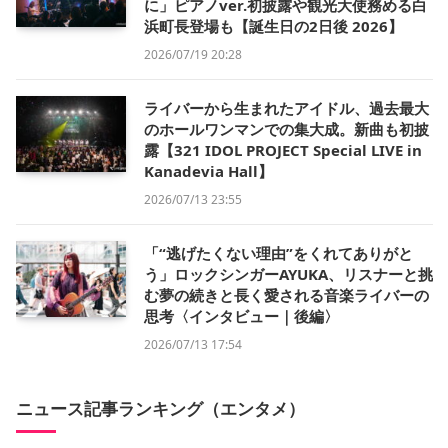
に」ピアノver.初披露や観光大使務める白
浜町長登場も【誕生日の2日後 2026】
2026/07/19 20:28
ライバーから生まれたアイドル、過去最大
のホールワンマンでの集大成。新曲も初披
露【321 IDOL PROJECT Special LIVE in
Kanadevia Hall】
2026/07/13 23:55
「“逃げたくない理由”をくれてありがと
う」ロックシンガーAYUKA、リスナーと挑
む夢の続きと長く愛される音楽ライバーの
思考〈インタビュー｜後編〉
2026/07/13 17:54
ニュース記事ランキング（エンタメ）