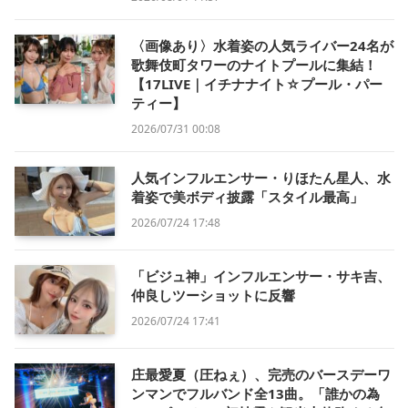
〈画像あり〉水着姿の人気ライバー24名が
歌舞伎町タワーのナイトプールに集結！
【17LIVE｜イチナナイト☆プール・パー
ティー】
2026/07/31 00:08
人気インフルエンサー・りほたん星人、水
着姿で美ボディ披露「スタイル最高」
2026/07/24 17:48
「ビジュ神」インフルエンサー・サキ吉、
仲良しツーショットに反響
2026/07/24 17:41
庄最愛夏（圧ねぇ）、完売のバースデーワ
ンマンでフルバンド全13曲。「誰かの為