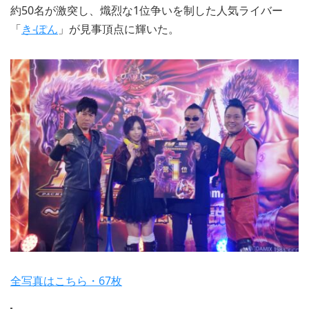
約50名が激突し、熾烈な1位争いを制した人気ライバー
「
き-ぽん
」が見事頂点に輝いた。
全写真はこちら・67枚