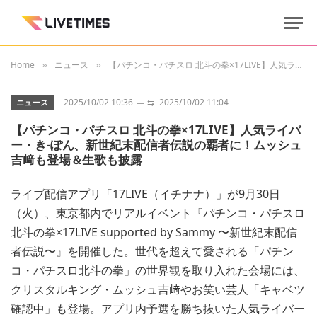
Home
ニュース
【パチンコ・パチスロ 北斗の拳×17LIVE】人気ライバー・き-ぽん、新世紀末配信者伝説の覇者に！ムッシュ吉﨑も登場＆生歌も披露
»
»
2025/10/02 10:36
⇆
2025/10/02 11:04
ニュース
【パチンコ・パチスロ 北斗の拳×17LIVE】人気ライバ
ー・き-ぽん、新世紀末配信者伝説の覇者に！ムッシュ
吉﨑も登場＆生歌も披露
ライブ配信アプリ「17LIVE（イチナナ）」が9月30日
（火）、東京都内でリアルイベント『パチンコ・パチスロ
北斗の拳×17LIVE supported by Sammy 〜新世紀末配信
者伝説〜』を開催した。世代を超えて愛される「パチン
コ・パチスロ北斗の拳」の世界観を取り入れた会場には、
クリスタルキング・ムッシュ吉﨑やお笑い芸人「キャベツ
確認中」も登場。アプリ内予選を勝ち抜いた人気ライバー