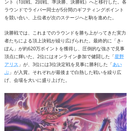
ント（1回戦、2回戦、準決勝、決勝戦）へと移行した。各
ラウンドでライバー同士が5分間のギフティングポイント
を競い合い、上位者が次のステージへと駒を進めた。
決勝戦では、これまでのラウンドを勝ち上がってきた実力
者たちによる頂上決戦が繰り広げられた。最終的に「き-
ぽん」が約620万ポイントを獲得し、圧倒的な強さで見事
頂点に輝いた。2位にはオンライン参加で健闘した「
星野
アリス
」が、3位には3位決定戦を見事に勝利した「
あい
ぷ
」が入賞。それぞれが最後まで白熱した戦いを繰り広
げ、会場を大いに盛り上げた。