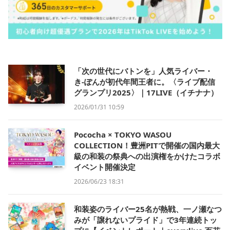
「次の世代にバトンを」人気ライバー・
き-ぽんが初代年間王者に。〈ライブ配信
グランプリ2025〉｜17LIVE（イチナナ）
2026/01/31 10:59
Pococha × TOKYO WASOU
COLLECTION！豊洲PITで開催の国内最大
級の和装の祭典への出演権をかけたコラボ
イベント開催決定
2026/06/23 18:31
和装姿のライバー25名が熱戦、一ノ瀬なつ
みが「譲れないプライド」で3年連続トッ