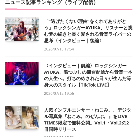
ニュース記事ランキング（ライブ配信）
「“逃げたくない理由”をくれてありがと
う」ロックシンガーAYUKA、リスナーと挑
む夢の続きと長く愛される音楽ライバーの
思考〈インタビュー｜後編〉
2026/07/13 17:54
〈インタビュー｜前編〉ロックシンガー
AYUKA、暇つぶしの練習配信から音楽一本
の人生へ。打ちのめされた日々が生んだ等
身大のスタイル【TikTok LIVE】
2026/07/12 19:56
人気インフルエンサー・ねこみ。、デジタ
ル写真集『ねこみ。のぜんぶ。』をLIVE
TIMES限定で無料公開。Vol.1・Vol.2の2
冊同時リリース