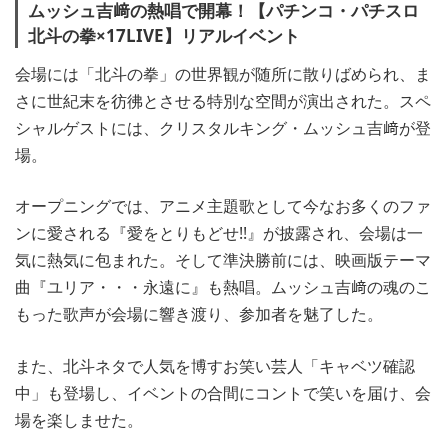
ムッシュ吉﨑の熱唱で開幕！
【パチンコ・パチスロ
北斗の拳×17LIVE】リアルイベント
会場には「北斗の拳」の世界観が随所に散りばめられ、ま
さに世紀末を彷彿とさせる特別な空間が演出された。スペ
シャルゲストには、クリスタルキング・ムッシュ吉﨑が登
場。
オープニングでは、アニメ主題歌として今なお多くのファ
ンに愛される『愛をとりもどせ!!』が披露され、会場は一
気に熱気に包まれた。そして準決勝前には、映画版テーマ
曲『ユリア・・・永遠に』も熱唱。ムッシュ吉﨑の魂のこ
もった歌声が会場に響き渡り、参加者を魅了した。
また、北斗ネタで人気を博すお笑い芸人「キャベツ確認
中」も登場し、イベントの合間にコントで笑いを届け、会
場を楽しませた。