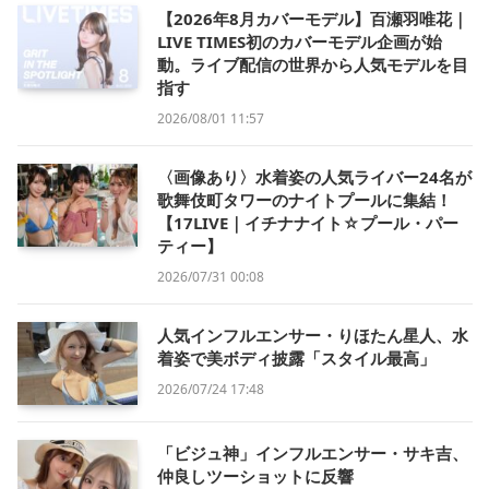
【2026年8月カバーモデル】百瀬羽唯花｜
LIVE TIMES初のカバーモデル企画が始
動。ライブ配信の世界から人気モデルを目
指す
2026/08/01 11:57
〈画像あり〉水着姿の人気ライバー24名が
歌舞伎町タワーのナイトプールに集結！
【17LIVE｜イチナナイト☆プール・パー
ティー】
2026/07/31 00:08
人気インフルエンサー・りほたん星人、水
着姿で美ボディ披露「スタイル最高」
2026/07/24 17:48
「ビジュ神」インフルエンサー・サキ吉、
仲良しツーショットに反響