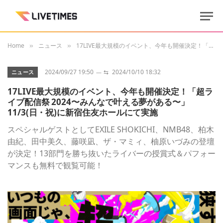
Home
ニュース
17LIVE最大規模のイベント、今年も開催決定！「超ライブ配信祭 2024〜みんなで叶える夢がある〜」 11/3(日・祝)に新宿住友ホールにて実施
»
»
2024/09/27 19:50
⇆
2024/10/10 18:32
ニュース
17LIVE最大規模のイベント、今年も開催決定！「超ラ
イブ配信祭 2024〜みんなで叶える夢がある〜」
11/3(日・祝)に新宿住友ホールにて実施
スペシャルゲストとしてEXILE SHOKICHI、NMB48、柏木
由紀、田中美久、藤咲凪、ザ・マミィ、柚原いづみの登壇
が決定！13部門を勝ち抜いたライバーの授賞式＆パフォー
マンスも無料で観覧可能！