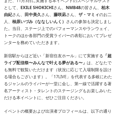
また、11月3日に実施する本イベントのスペシャルゲスト
として、
EXILE SHOKICHI
さん、
NMB48
の皆さん、
柏木
由紀
さん、
田中美久
さん、
藤咲凪
さん、
ザ・マミィ
のお二
人、
柚原いづみ（ななしいんく）
さんの参加も決定しまし
た。当日、ステージ上でのパフォーマンスやランウェイ、
トークのほか各部門の受賞ライバーの表彰においてプレゼ
ンターを務めていただきます。
新宿駅からほど近い「新宿住友ホール」にて実施する
「超
ライブ配信祭〜みんなで叶える夢がある〜」
は、どなたで
も無料で観覧いただけます（状況に応じて入場制限を設け
る場合もございます）。「17LIVE」を代表する多岐にわた
るジャンルのライバーが一堂に会し、第一線で活躍する著
名アーティスト・タレントのステージングもお楽しみいた
だける本イベントに、ぜひご注目ください。
イベントの概要および出演者プロフィールは、以下の通り