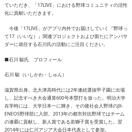
ていただき、「17LIVE」における野球コミュニティの活性
化に貢献いただきます。
今後「17LIVE」がアプリ内外でお届けしていく『野球っ
て17（いいな）』関連プロジェクトおよび新たにアンバサ
ダーに就任する石川氏の活動にご注目ください。
■石川 駿氏 プロフィール
石川 駿（いしかわ・しゅん）
滋賀県出身。北大津高時代には2年連続選抜甲子園に出場
し、記念すべき大会通算600号本塁打を放った。明治大学
在学時には、大学日本一に輝き、その後社会人野球のJX-
ENEOS野球部に入部。2013年の都市対抗野球ではチーム
の連覇に貢献し、新人賞である若獅子賞を受賞した。翌
2014年には仁川アジア大会日本代表として参加。