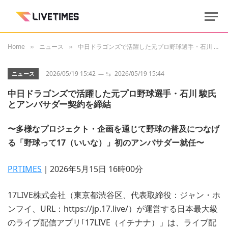
Home
ニュース
中日ドラゴンズで活躍した元プロ野球選手・石川 駿氏とアンバサダー契約を締結
»
»
2026/05/19 15:42
⇆
2026/05/19 15:44
ニュース
中日ドラゴンズで活躍した元プロ野球選手・石川 駿氏
とアンバサダー契約を締結
〜多様なプロジェクト・企画を通じて野球の普及につなげ
る「野球って17（いいな）」初のアンバサダー就任〜
PRTIMES
｜2026年5月15日 16時00分
17LIVE株式会社（東京都渋谷区、代表取締役：ジャン・ホ
ンフイ、URL：https://jp.17.live/）が運営する日本最大級
のライブ配信アプリ｢17LIVE（イチナナ）」は、ライブ配