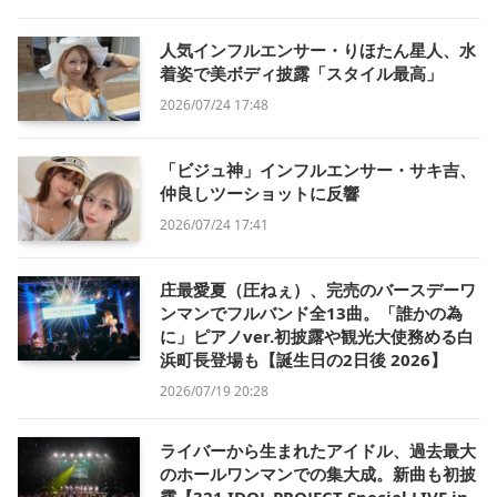
人気インフルエンサー・りほたん星人、水
着姿で美ボディ披露「スタイル最高」
2026/07/24 17:48
「ビジュ神」インフルエンサー・サキ吉、
仲良しツーショットに反響
2026/07/24 17:41
庄最愛夏（圧ねぇ）、完売のバースデーワ
ンマンでフルバンド全13曲。「誰かの為
に」ピアノver.初披露や観光大使務める白
浜町長登場も【誕生日の2日後 2026】
2026/07/19 20:28
ライバーから生まれたアイドル、過去最大
のホールワンマンでの集大成。新曲も初披