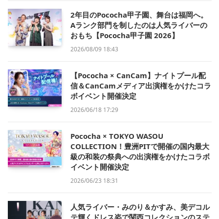
2年目のPococha甲子園、舞台は福岡へ。
Aランク部門を制したのは人気ライバーの
おもち【Pococha甲子園 2026】
2026/08/09 18:43
【Pococha × CanCam】ナイトプール配
信＆CanCamメディア出演権をかけたコラ
ボイベント開催決定
2026/06/18 17:29
Pococha × TOKYO WASOU
COLLECTION！豊洲PITで開催の国内最大
級の和装の祭典への出演権をかけたコラボ
イベント開催決定
2026/06/23 18:31
人気ライバー・みのり＆かすみ、美デコル
テ輝くドレス姿で関西コレクションのステ