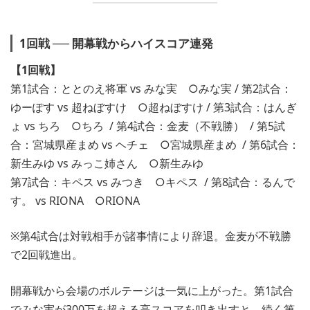
1回戦 ── 開幕戦からハイスコア連発
【1回戦】
第1試合：ととのえ将軍 vs みな実 ○みな実 / 第2試合：
ゆーぽす vs 超ねぼすけ ○超ねぼすけ / 第3試合：はんぎ
ょ vs ちろ ○ちろ / 第4試合：金麦（不戦勝） / 第5試
合：宮城県産まめ vs ヘチェ ○宮城県産まめ / 第6試合：
新生みゆ vs みっこ姉さん ○新生みゆ
第7試合：キペス vs みつき ○キペス / 第8試合：るんで
す。 vs RIONA ○RIONA
※第4試合は対戦相手が諸事情により辞退。金麦が不戦勝
で2回戦進出。
開幕戦から会場のボルテージは一気に上がった。第1試合
でみな実が300万を超える高スコアを叩き出すと、続く第