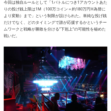
今回は独自ルールとして「1バトルにつき1アカウントあた
りの投げ銭上限は1M（100万コイン＝約180万円※為替に
より変動）まで」という制限が設けられた。単純な投げ銭
だけでなく、どのタイミングで誰が応援するかというチー
ムワークと戦略が勝敗を分ける”下剋上”の可能性を秘めた
戦いだ。