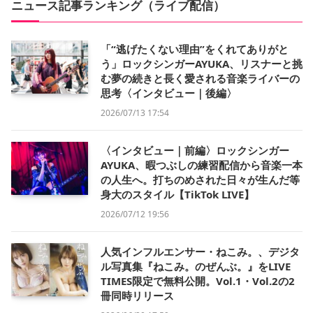
ニュース記事ランキング（ライブ配信）
「“逃げたくない理由”をくれてありがと
う」ロックシンガーAYUKA、リスナーと挑
む夢の続きと長く愛される音楽ライバーの
思考〈インタビュー｜後編〉
2026/07/13 17:54
〈インタビュー｜前編〉ロックシンガー
AYUKA、暇つぶしの練習配信から音楽一本
の人生へ。打ちのめされた日々が生んだ等
身大のスタイル【TikTok LIVE】
2026/07/12 19:56
人気インフルエンサー・ねこみ。、デジタ
ル写真集『ねこみ。のぜんぶ。』をLIVE
TIMES限定で無料公開。Vol.1・Vol.2の2
冊同時リリース