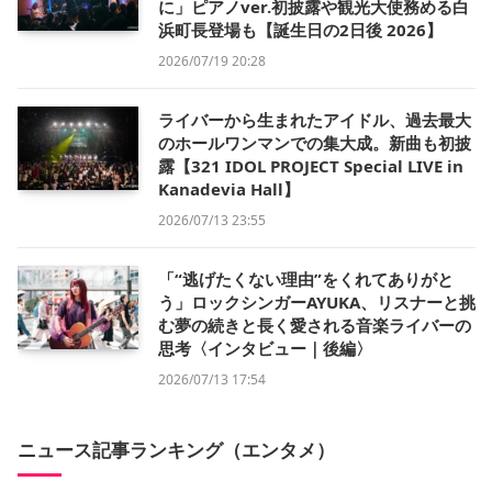
に」ピアノver.初披露や観光大使務める白
浜町長登場も【誕生日の2日後 2026】
2026/07/19 20:28
ライバーから生まれたアイドル、過去最大
のホールワンマンでの集大成。新曲も初披
露【321 IDOL PROJECT Special LIVE in
Kanadevia Hall】
2026/07/13 23:55
「“逃げたくない理由”をくれてありがと
う」ロックシンガーAYUKA、リスナーと挑
む夢の続きと長く愛される音楽ライバーの
思考〈インタビュー｜後編〉
2026/07/13 17:54
ニュース記事ランキング（エンタメ）