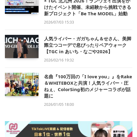
× TGC 北九州 2026！ランウェイ出演をか
けたイベント開催、未経験から挑戦できる
新プロジェクト「Be The MODEL」始動
2026/07/03 15:33
人気ライバー・ガガちゃん＆せさん、美脚
際立つコーデで息ぴったりペアウォーク
【TGC in あいち・なごや2026】
2026/02/16 19:32
名曲『100万回の「I love you」』をRake
＆WHITEBOXと共演！人気ライバー・圧
ねぇ、ColorSing初のメジャーコラボが話
題に
2026/01/05 18:00