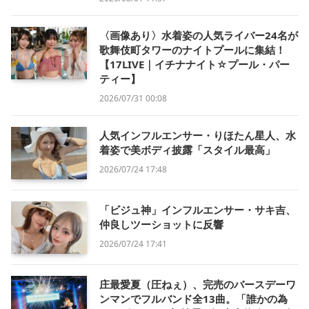
〈画像あり〉水着姿の人気ライバー24名が
歌舞伎町タワーのナイトプールに集結！
【17LIVE｜イチナナイト☆プール・パー
ティー】
2026/07/31 00:08
人気インフルエンサー・りほたん星人、水
着姿で美ボディ披露「スタイル最高」
2026/07/24 17:48
「ビジュ神」インフルエンサー・サキ吉、
仲良しツーショットに反響
2026/07/24 17:41
庄最愛夏（圧ねぇ）、完売のバースデーワ
ンマンでフルバンド全13曲。「誰かの為