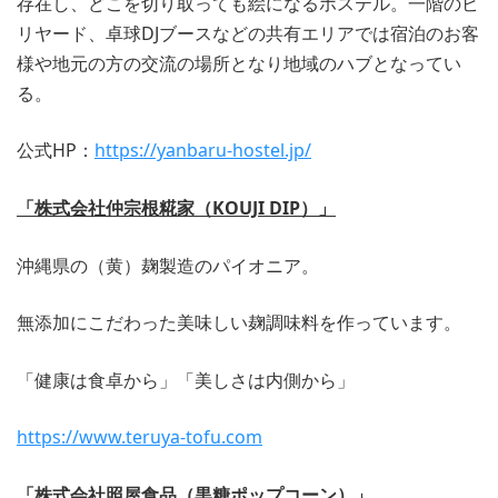
存在し、どこを切り取っても絵になるホステル。一階のビ
リヤード、卓球DJブースなどの共有エリアでは宿泊のお客
様や地元の方の交流の場所となり地域のハブとなってい
る。
公式HP：
https://yanbaru-hostel.jp/
「株式会社仲宗根糀家（KOUJI DIP）」
沖縄県の（黄）麹製造のパイオニア。
無添加にこだわった美味しい麹調味料を作っています。
「健康は食卓から」「美しさは内側から」
https://www.teruya-tofu.com
「株式会社照屋食品（黒糖ポップコーン）」