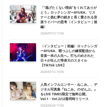
「“逃げたくない理由”をくれてありが
とう」ロックシンガーAYUKA、リス
ナーと挑む夢の続きと長く愛される音
楽ライバーの思考〈インタビュー｜後
編〉
2026/07/13 17:54
〈インタビュー｜前編〉ロックシンガ
ーAYUKA、暇つぶしの練習配信から
音楽一本の人生へ。打ちのめされた
日々が生んだ等身大のスタイル
【TikTok LIVE】
2026/07/12 19:56
人気インフルエンサー・ねこみ。、デ
ジタル写真集『ねこみ。のぜんぶ。』
をLIVE TIMES限定で無料公開。
Vol.1・Vol.2の2冊同時リリース
2026/06/20 17:59