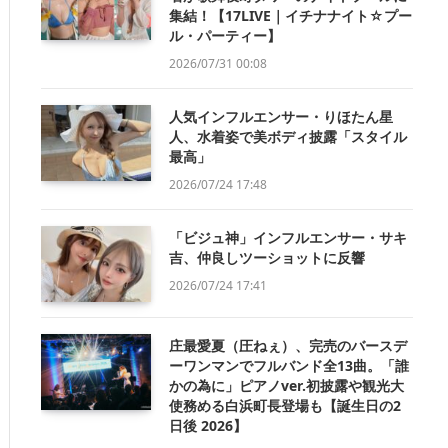
集結！【17LIVE｜イチナナイト☆プー
ル・パーティー】
2026/07/31 00:08
人気インフルエンサー・りほたん星
人、水着姿で美ボディ披露「スタイル
最高」
2026/07/24 17:48
「ビジュ神」インフルエンサー・サキ
吉、仲良しツーショットに反響
2026/07/24 17:41
庄最愛夏（圧ねぇ）、完売のバースデ
ーワンマンでフルバンド全13曲。「誰
かの為に」ピアノver.初披露や観光大
使務める白浜町長登場も【誕生日の2
日後 2026】