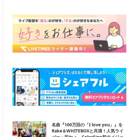
名曲『100万回の「I love you」』を
Rake＆WHITEBOXと共演！人気ライ
バー・圧ねぇ、ColorSing初のメジャ