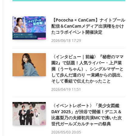
【Pococha × CanCam】ナイトプール
配信＆CanCamメディア出演権をかけ
たコラボイベント開催決定
2026/06/18 17:29
〈インタビュー｜前編〉『秘密のママ
園2』で話題！人気ライバー・上戸菜
摘（うーちゃん）、シングルマザーと
して歩んだ道のり ー束縛からの脱出、
そして番組で伝えたかったこと
2026/04/19 11:51
〈イベントレポート〉「美少女図鑑
DAY 2025」が渋谷で開催！デニス＆
比嘉梨乃の夫婦初共演MCで沸いた次
世代ガールズカルチャーの祭典
2026/05/03 20:05