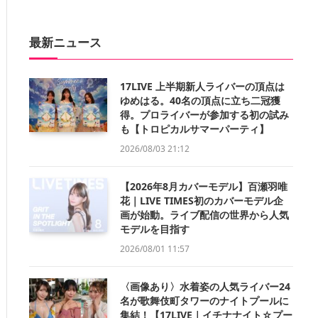
最新ニュース
17LIVE 上半期新人ライバーの頂点は
ゆめはる。40名の頂点に立ち二冠獲
得。プロライバーが参加する初の試み
も【トロピカルサマーパーティ】
2026/08/03 21:12
【2026年8月カバーモデル】百瀬羽唯
花｜LIVE TIMES初のカバーモデル企
画が始動。ライブ配信の世界から人気
モデルを目指す
2026/08/01 11:57
〈画像あり〉水着姿の人気ライバー24
名が歌舞伎町タワーのナイトプールに
集結！【17LIVE｜イチナナイト☆プー