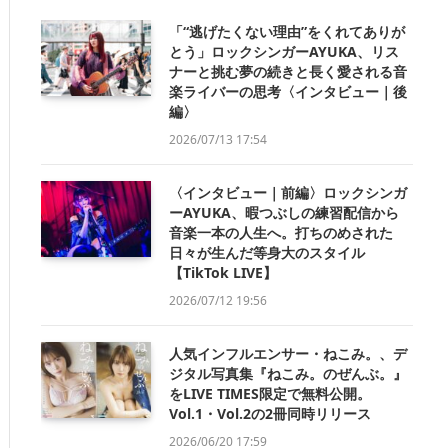
「“逃げたくない理由”をくれてありが
とう」ロックシンガーAYUKA、リス
ナーと挑む夢の続きと長く愛される音
楽ライバーの思考〈インタビュー｜後
編〉
2026/07/13 17:54
〈インタビュー｜前編〉ロックシンガ
ーAYUKA、暇つぶしの練習配信から
音楽一本の人生へ。打ちのめされた
日々が生んだ等身大のスタイル
【TikTok LIVE】
2026/07/12 19:56
人気インフルエンサー・ねこみ。、デ
ジタル写真集『ねこみ。のぜんぶ。』
をLIVE TIMES限定で無料公開。
Vol.1・Vol.2の2冊同時リリース
2026/06/20 17:59