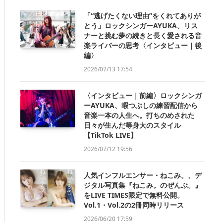
「“逃げたくない理由”をくれてありが
とう」ロックシンガーAYUKA、リス
ナーと挑む夢の続きと長く愛される音
楽ライバーの思考〈インタビュー｜後
編〉
2026/07/13 17:54
〈インタビュー｜前編〉ロックシンガ
ーAYUKA、暇つぶしの練習配信から
音楽一本の人生へ。打ちのめされた
日々が生んだ等身大のスタイル
【TikTok LIVE】
2026/07/12 19:56
人気インフルエンサー・ねこみ。、デ
ジタル写真集『ねこみ。のぜんぶ。』
をLIVE TIMES限定で無料公開。
Vol.1・Vol.2の2冊同時リリース
2026/06/20 17:59