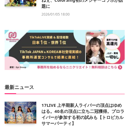
ねぇ、ColorSing初のメジャーコラボが話
題に
2026/01/05 18:00
最新ニュース
17LIVE 上半期新人ライバーの頂点はゆめ
はる。40名の頂点に立ち二冠獲得。プロラ
イバーが参加する初の試みも【トロピカル
サマーパーティ】