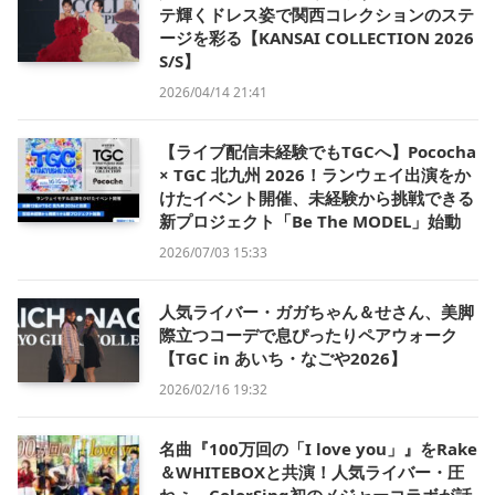
テ輝くドレス姿で関西コレクションのステ
ージを彩る【KANSAI COLLECTION 2026
S/S】
2026/04/14 21:41
【ライブ配信未経験でもTGCへ】Pococha
× TGC 北九州 2026！ランウェイ出演をか
けたイベント開催、未経験から挑戦できる
新プロジェクト「Be The MODEL」始動
2026/07/03 15:33
人気ライバー・ガガちゃん＆せさん、美脚
際立つコーデで息ぴったりペアウォーク
【TGC in あいち・なごや2026】
2026/02/16 19:32
名曲『100万回の「I love you」』をRake
＆WHITEBOXと共演！人気ライバー・圧