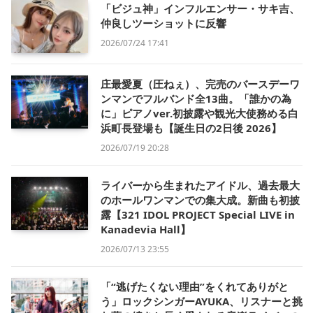
「ビジュ神」インフルエンサー・サキ吉、
仲良しツーショットに反響
2026/07/24 17:41
庄最愛夏（圧ねぇ）、完売のバースデーワ
ンマンでフルバンド全13曲。「誰かの為
に」ピアノver.初披露や観光大使務める白
浜町長登場も【誕生日の2日後 2026】
2026/07/19 20:28
ライバーから生まれたアイドル、過去最大
のホールワンマンでの集大成。新曲も初披
露【321 IDOL PROJECT Special LIVE in
Kanadevia Hall】
2026/07/13 23:55
「“逃げたくない理由”をくれてありがと
う」ロックシンガーAYUKA、リスナーと挑