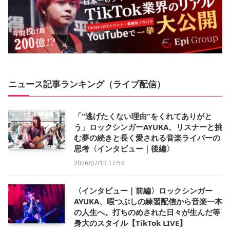
ニュース記事ランキング（ライブ配信）
「“逃げたくない理由”をくれてありがと
う」ロックシンガーAYUKA、リスナーと挑
む夢の続きと長く愛される音楽ライバーの
思考〈インタビュー｜後編〉
2026/07/13 17:54
〈インタビュー｜前編〉ロックシンガー
AYUKA、暇つぶしの練習配信から音楽一本
の人生へ。打ちのめされた日々が生んだ等
身大のスタイル【TikTok LIVE】