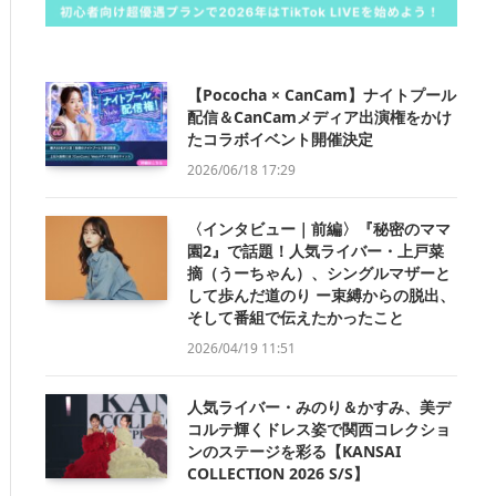
【Pococha × CanCam】ナイトプール
配信＆CanCamメディア出演権をかけ
たコラボイベント開催決定
2026/06/18 17:29
〈インタビュー｜前編〉『秘密のママ
園2』で話題！人気ライバー・上戸菜
摘（うーちゃん）、シングルマザーと
して歩んだ道のり ー束縛からの脱出、
そして番組で伝えたかったこと
2026/04/19 11:51
人気ライバー・みのり＆かすみ、美デ
コルテ輝くドレス姿で関西コレクショ
ンのステージを彩る【KANSAI
COLLECTION 2026 S/S】