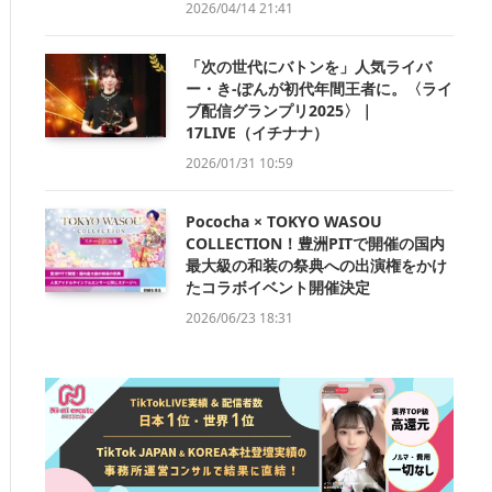
2026/04/14 21:41
「次の世代にバトンを」人気ライバ
ー・き-ぽんが初代年間王者に。〈ライ
ブ配信グランプリ2025〉｜
17LIVE（イチナナ）
2026/01/31 10:59
Pococha × TOKYO WASOU
COLLECTION！豊洲PITで開催の国内
最大級の和装の祭典への出演権をかけ
たコラボイベント開催決定
2026/06/23 18:31