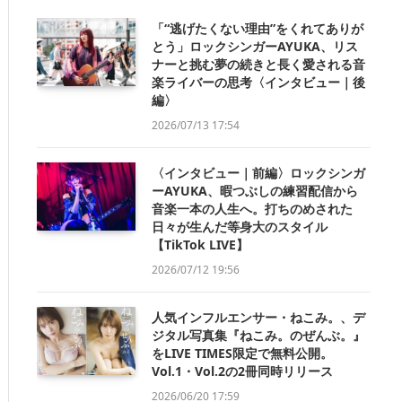
「“逃げたくない理由”をくれてありが
とう」ロックシンガーAYUKA、リス
ナーと挑む夢の続きと長く愛される音
楽ライバーの思考〈インタビュー｜後
編〉
2026/07/13 17:54
〈インタビュー｜前編〉ロックシンガ
ーAYUKA、暇つぶしの練習配信から
音楽一本の人生へ。打ちのめされた
日々が生んだ等身大のスタイル
【TikTok LIVE】
2026/07/12 19:56
人気インフルエンサー・ねこみ。、デ
ジタル写真集『ねこみ。のぜんぶ。』
をLIVE TIMES限定で無料公開。
Vol.1・Vol.2の2冊同時リリース
2026/06/20 17:59