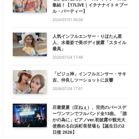
集結！【17LIVE｜イチナナイト☆プー
ル・パーティー】
2026/07/31 00:08
人気インフルエンサー・りほたん星
人、水着姿で美ボディ披露「スタイル
最高」
2026/07/24 17:48
「ビジュ神」インフルエンサー・サキ
吉、仲良しツーショットに反響
2026/07/24 17:41
庄最愛夏（圧ねぇ）、完売のバースデ
ーワンマンでフルバンド全13曲。「誰
かの為に」ピアノver.初披露や観光大
使務める白浜町長登場も【誕生日の2
日後 2026】