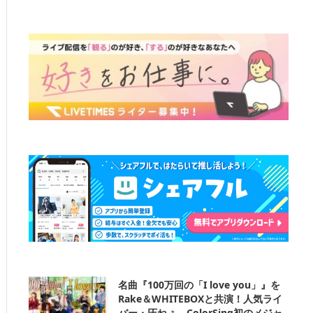
名曲『100万回の「I love you」』を
Rake＆WHITEBOXと共演！人気ライ
バー・圧ねぇ、ColorSing初のメジャ