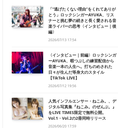
「“逃げたくない理由”をくれてありが
とう」ロックシンガーAYUKA、リス
ナーと挑む夢の続きと長く愛される音
楽ライバーの思考〈インタビュー｜後
編〉
2026/07/13 17:54
〈インタビュー｜前編〉ロックシンガ
ーAYUKA、暇つぶしの練習配信から
音楽一本の人生へ。打ちのめされた
日々が生んだ等身大のスタイル
【TikTok LIVE】
2026/07/12 19:56
人気インフルエンサー・ねこみ。、デ
ジタル写真集『ねこみ。のぜんぶ。』
をLIVE TIMES限定で無料公開。
Vol.1・Vol.2の2冊同時リリース
2026/06/20 17:59