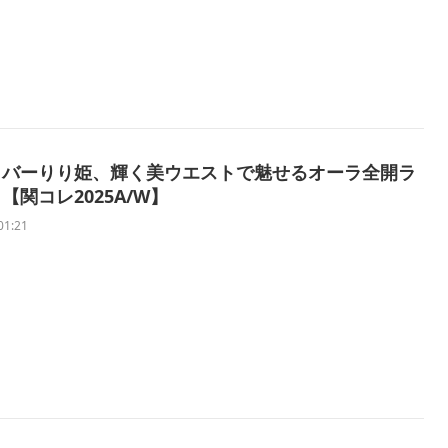
イバーりり姫、輝く美ウエストで魅せるオーラ全開ラ
【関コレ2025A/W】
01:21