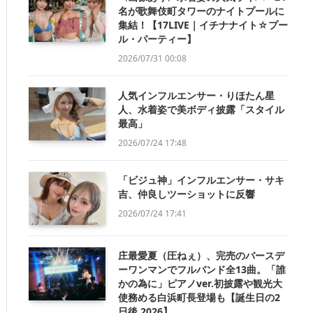
名が歌舞伎町タワーのナイトプールに
集結！【17LIVE｜イチナナイト☆プー
ル・パーティー】
2026/07/31 00:08
人気インフルエンサー・りほたん星
人、水着姿で美ボディ披露「スタイル
最高」
2026/07/24 17:48
「ビジュ神」インフルエンサー・サキ
吉、仲良しツーショットに反響
2026/07/24 17:41
庄最愛夏（圧ねぇ）、完売のバースデ
ーワンマンでフルバンド全13曲。「誰
かの為に」ピアノver.初披露や観光大
使務める白浜町長登場も【誕生日の2
日後 2026】