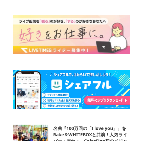
名曲『100万回の「I love you」』を
Rake＆WHITEBOXと共演！人気ライ
バー・圧ねぇ、ColorSing初のメジャ