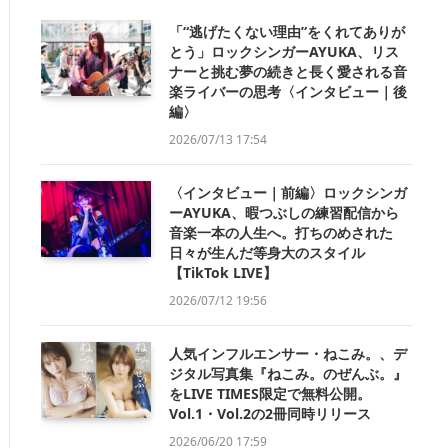
「“逃げたくない理由”をくれてありが
とう」ロックシンガーAYUKA、リス
ナーと挑む夢の続きと長く愛される音
楽ライバーの思考〈インタビュー｜後
編〉
2026/07/13 17:54
〈インタビュー｜前編〉ロックシンガ
ーAYUKA、暇つぶしの練習配信から
音楽一本の人生へ。打ちのめされた
日々が生んだ等身大のスタイル
【TikTok LIVE】
2026/07/12 19:56
人気インフルエンサー・ねこみ。、デ
ジタル写真集『ねこみ。のぜんぶ。』
をLIVE TIMES限定で無料公開。
Vol.1・Vol.2の2冊同時リリース
2026/06/20 17:59