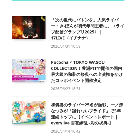
「次の世代にバトンを」人気ライバ
ー・き-ぽんが初代年間王者に。〈ライ
ブ配信グランプリ2025〉｜
17LIVE（イチナナ）
2026/01/31 10:59
Pococha × TOKYO WASOU
COLLECTION！豊洲PITで開催の国内
最大級の和装の祭典への出演権をかけ
たコラボイベント開催決定
2026/06/23 18:31
和装姿のライバー25名が熱戦、一ノ瀬
なつみが「譲れないプライド」で3年
連続トップに【イベントレポート｜
everylive 百花繚乱 -彩の祝典-】
2026/04/14 16:42