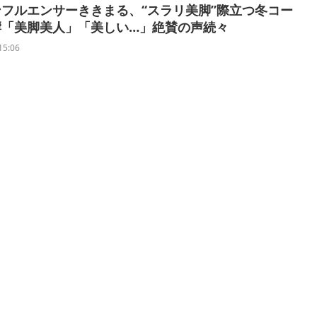
フルエンサーききまる、“スラリ美脚”際立つ冬コー
響「美脚美人」「美しい…」絶賛の声続々
15:06