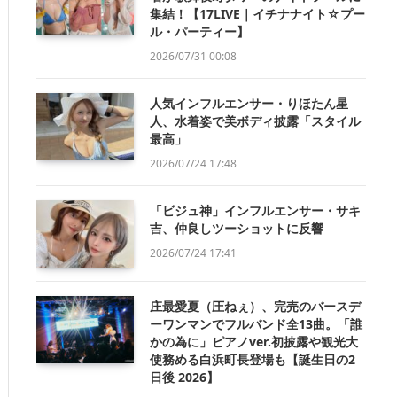
集結！【17LIVE｜イチナナイト☆プー
ル・パーティー】
2026/07/31 00:08
人気インフルエンサー・りほたん星
人、水着姿で美ボディ披露「スタイル
最高」
2026/07/24 17:48
「ビジュ神」インフルエンサー・サキ
吉、仲良しツーショットに反響
2026/07/24 17:41
庄最愛夏（圧ねぇ）、完売のバースデ
ーワンマンでフルバンド全13曲。「誰
かの為に」ピアノver.初披露や観光大
使務める白浜町長登場も【誕生日の2
日後 2026】