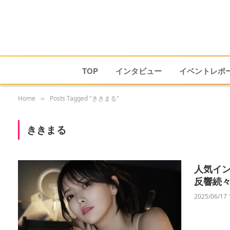
TOP
インタビュー
イベントレポ
Home
Posts Tagged "ききまる"
»
ききまる
人気イ
反響続
2025/06/17 