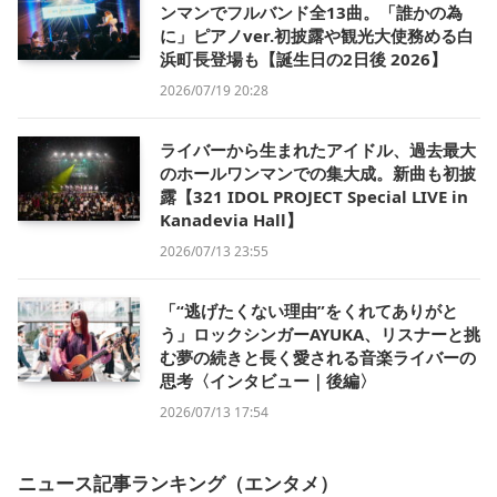
ンマンでフルバンド全13曲。「誰かの為
に」ピアノver.初披露や観光大使務める白
浜町長登場も【誕生日の2日後 2026】
2026/07/19 20:28
ライバーから生まれたアイドル、過去最大
のホールワンマンでの集大成。新曲も初披
露【321 IDOL PROJECT Special LIVE in
Kanadevia Hall】
2026/07/13 23:55
「“逃げたくない理由”をくれてありがと
う」ロックシンガーAYUKA、リスナーと挑
む夢の続きと長く愛される音楽ライバーの
思考〈インタビュー｜後編〉
2026/07/13 17:54
ニュース記事ランキング（エンタメ）