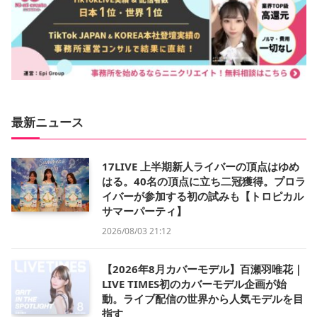
最新ニュース
17LIVE 上半期新人ライバーの頂点はゆめ
はる。40名の頂点に立ち二冠獲得。プロラ
イバーが参加する初の試みも【トロピカル
サマーパーティ】
2026/08/03 21:12
【2026年8月カバーモデル】百瀬羽唯花｜
LIVE TIMES初のカバーモデル企画が始
動。ライブ配信の世界から人気モデルを目
指す