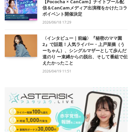
【Pococha × CanCam】ナイトプール配
信＆CanCamメディア出演権をかけたコラ
ボイベント開催決定
2026/06/18 17:29
〈インタビュー｜前編〉『秘密のママ園
2』で話題！人気ライバー・上戸菜摘（う
ーちゃん）、シングルマザーとして歩んだ
道のり ー束縛からの脱出、そして番組で伝
えたかったこと
2026/04/19 11:51