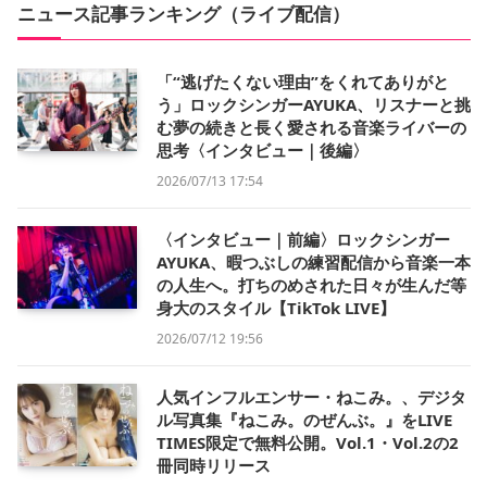
ニュース記事ランキング（ライブ配信）
「“逃げたくない理由”をくれてありがと
う」ロックシンガーAYUKA、リスナーと挑
む夢の続きと長く愛される音楽ライバーの
思考〈インタビュー｜後編〉
2026/07/13 17:54
〈インタビュー｜前編〉ロックシンガー
AYUKA、暇つぶしの練習配信から音楽一本
の人生へ。打ちのめされた日々が生んだ等
身大のスタイル【TikTok LIVE】
2026/07/12 19:56
人気インフルエンサー・ねこみ。、デジタ
ル写真集『ねこみ。のぜんぶ。』をLIVE
TIMES限定で無料公開。Vol.1・Vol.2の2
冊同時リリース