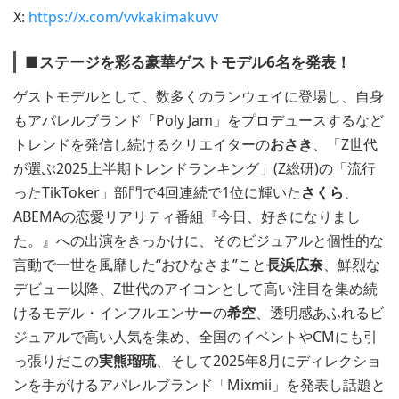
X:
https://x.com/vvkakimakuvv
■ステージを彩る豪華ゲストモデル6名を発表！
ゲストモデルとして、数多くのランウェイに登場し、自身
もアパレルブランド「Poly Jam」をプロデュースするなど
トレンドを発信し続けるクリエイターの
おさき
、「Z世代
が選ぶ2025上半期トレンドランキング」(Z総研)の「流行
ったTikToker」部門で4回連続で1位に輝いた
さくら
、
ABEMAの恋愛リアリティ番組『今日、好きになりまし
た。』への出演をきっかけに、そのビジュアルと個性的な
言動で一世を風靡した“おひなさま”こと
長浜広奈
、鮮烈な
デビュー以降、Z世代のアイコンとして高い注目を集め続
けるモデル・インフルエンサーの
希空
、透明感あふれるビ
ジュアルで高い人気を集め、全国のイベントやCMにも引
っ張りだこの
実熊瑠琉
、そして2025年8月にディレクショ
ンを手がけるアパレルブランド「Mixmii」を発表し話題と