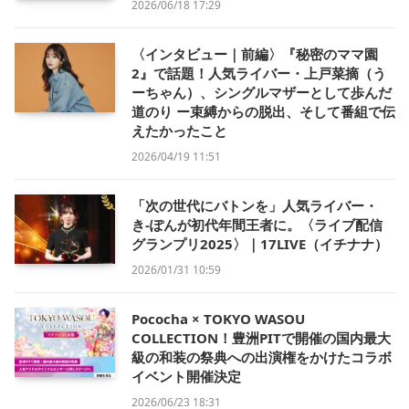
2026/06/18 17:29
〈インタビュー｜前編〉『秘密のママ園
2』で話題！人気ライバー・上戸菜摘（う
ーちゃん）、シングルマザーとして歩んだ
道のり ー束縛からの脱出、そして番組で伝
えたかったこと
2026/04/19 11:51
「次の世代にバトンを」人気ライバー・
き-ぽんが初代年間王者に。〈ライブ配信
グランプリ2025〉｜17LIVE（イチナナ）
2026/01/31 10:59
Pococha × TOKYO WASOU
COLLECTION！豊洲PITで開催の国内最大
級の和装の祭典への出演権をかけたコラボ
イベント開催決定
2026/06/23 18:31