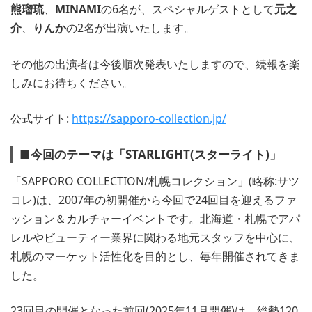
熊瑠琉
、
MINAMI
の6名が、スペシャルゲストとして
元之
介
、
りんか
の2名が出演いたします。
その他の出演者は今後順次発表いたしますので、続報を楽
しみにお待ちください。
公式サイト:
https://sapporo-collection.jp/
■今回のテーマは「STARLIGHT(スターライト)」
「SAPPORO COLLECTION/札幌コレクション」(略称:サツ
コレ)は、2007年の初開催から今回で24回目を迎えるファ
ッション＆カルチャーイベントです。北海道・札幌でアパ
レルやビューティー業界に関わる地元スタッフを中心に、
札幌のマーケット活性化を目的とし、毎年開催されてきま
した。
23回目の開催となった前回(2025年11月開催)は、総勢120