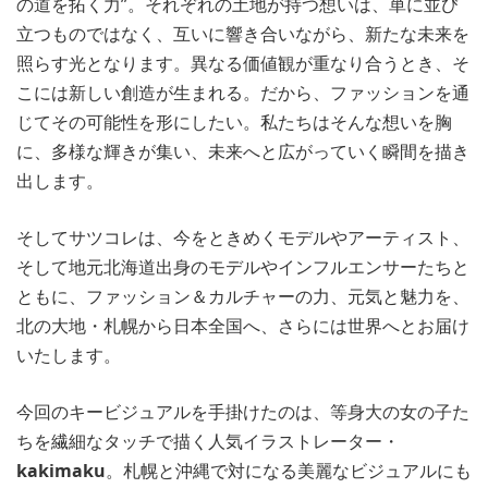
の道を拓く力”。それぞれの土地が持つ想いは、単に並び
立つものではなく、互いに響き合いながら、新たな未来を
照らす光となります。異なる価値観が重なり合うとき、そ
こには新しい創造が生まれる。だから、ファッションを通
じてその可能性を形にしたい。私たちはそんな想いを胸
に、多様な輝きが集い、未来へと広がっていく瞬間を描き
出します。
そしてサツコレは、今をときめくモデルやアーティスト、
そして地元北海道出身のモデルやインフルエンサーたちと
ともに、ファッション＆カルチャーの力、元気と魅力を、
北の大地・札幌から日本全国へ、さらには世界へとお届け
いたします。
今回のキービジュアルを手掛けたのは、等身大の女の子た
ちを繊細なタッチで描く人気イラストレーター・
kakimaku
。札幌と沖縄で対になる美麗なビジュアルにも