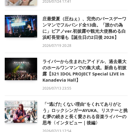
2026/07/24 17:41
庄最愛夏（圧ねぇ）、完売のバースデーワ
ンマンでフルバンド全13曲。「誰かの為
に」ピアノver.初披露や観光大使務める白
浜町長登場も【誕生日の2日後 2026】
2026/07/19 20:28
ライバーから生まれたアイドル、過去最大
のホールワンマンでの集大成。新曲も初披
露【321 IDOL PROJECT Special LIVE in
Kanadevia Hall】
2026/07/13 23:55
「“逃げたくない理由”をくれてありがと
う」ロックシンガーAYUKA、リスナーと挑
む夢の続きと長く愛される音楽ライバーの
思考〈インタビュー｜後編〉
2026/07/13 17:54