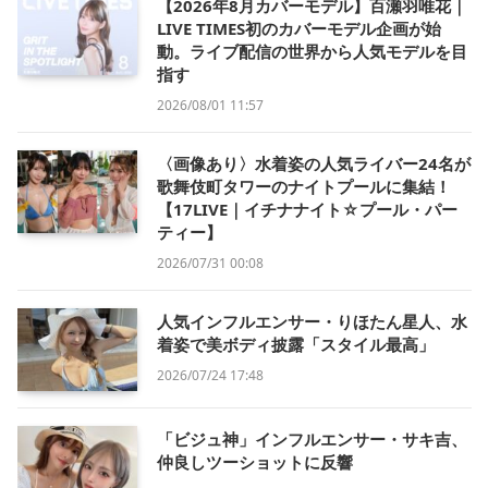
【2026年8月カバーモデル】百瀬羽唯花｜
LIVE TIMES初のカバーモデル企画が始
動。ライブ配信の世界から人気モデルを目
指す
2026/08/01 11:57
〈画像あり〉水着姿の人気ライバー24名が
歌舞伎町タワーのナイトプールに集結！
【17LIVE｜イチナナイト☆プール・パー
ティー】
2026/07/31 00:08
人気インフルエンサー・りほたん星人、水
着姿で美ボディ披露「スタイル最高」
2026/07/24 17:48
「ビジュ神」インフルエンサー・サキ吉、
仲良しツーショットに反響