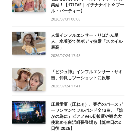
集結！【17LIVE｜イチナナイト☆プー
ル・パーティー】
2026/07/31 00:08
人気インフルエンサー・りほたん星
人、水着姿で美ボディ披露「スタイル
最高」
2026/07/24 17:48
「ビジュ神」インフルエンサー・サキ
吉、仲良しツーショットに反響
2026/07/24 17:41
庄最愛夏（圧ねぇ）、完売のバースデ
ーワンマンでフルバンド全13曲。「誰
かの為に」ピアノver.初披露や観光大
使務める白浜町長登場も【誕生日の2
日後 2026】