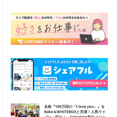
名曲『100万回の「I love you」』を
Rake＆WHITEBOXと共演！人気ライ
バー・圧ねぇ、ColorSing初のメジャ