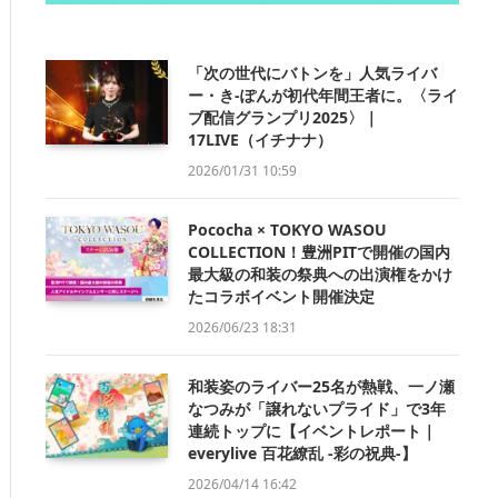
「次の世代にバトンを」人気ライバ
ー・き-ぽんが初代年間王者に。〈ライ
ブ配信グランプリ2025〉｜
17LIVE（イチナナ）
2026/01/31 10:59
Pococha × TOKYO WASOU
COLLECTION！豊洲PITで開催の国内
最大級の和装の祭典への出演権をかけ
たコラボイベント開催決定
2026/06/23 18:31
和装姿のライバー25名が熱戦、一ノ瀬
なつみが「譲れないプライド」で3年
連続トップに【イベントレポート｜
everylive 百花繚乱 -彩の祝典-】
2026/04/14 16:42