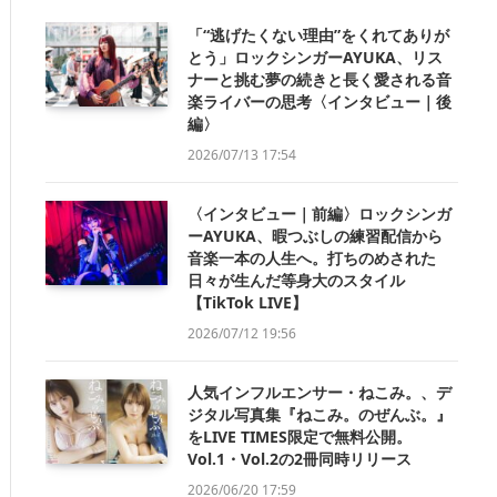
「“逃げたくない理由”をくれてありが
とう」ロックシンガーAYUKA、リス
ナーと挑む夢の続きと長く愛される音
楽ライバーの思考〈インタビュー｜後
編〉
2026/07/13 17:54
〈インタビュー｜前編〉ロックシンガ
ーAYUKA、暇つぶしの練習配信から
音楽一本の人生へ。打ちのめされた
日々が生んだ等身大のスタイル
【TikTok LIVE】
2026/07/12 19:56
人気インフルエンサー・ねこみ。、デ
ジタル写真集『ねこみ。のぜんぶ。』
をLIVE TIMES限定で無料公開。
Vol.1・Vol.2の2冊同時リリース
2026/06/20 17:59