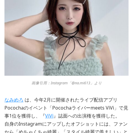
画像引用：Instagram「@na.mi613」より
なみめろ
は、今年2月に開催されたライブ配信アプリ
Pocochaのイベント「Pocochaライバーmeets ViVi」で見
事1位を獲得し、『
ViVi
』誌面への出演権を獲得した。
自身のInstagramにアップしたオフショットには、ファン
から「めちゃくちゃ綺麗」「スタイル綺麗で羨ましい」と