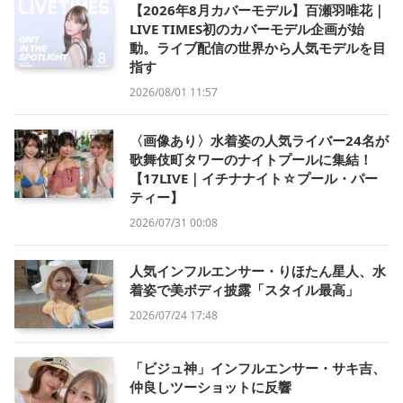
【2026年8月カバーモデル】百瀬羽唯花｜
LIVE TIMES初のカバーモデル企画が始
動。ライブ配信の世界から人気モデルを目
指す
2026/08/01 11:57
〈画像あり〉水着姿の人気ライバー24名が
歌舞伎町タワーのナイトプールに集結！
【17LIVE｜イチナナイト☆プール・パー
ティー】
2026/07/31 00:08
人気インフルエンサー・りほたん星人、水
着姿で美ボディ披露「スタイル最高」
2026/07/24 17:48
「ビジュ神」インフルエンサー・サキ吉、
仲良しツーショットに反響