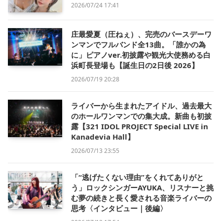
2026/07/24 17:41
庄最愛夏（圧ねぇ）、完売のバースデーワ
ンマンでフルバンド全13曲。「誰かの為
に」ピアノver.初披露や観光大使務める白
浜町長登場も【誕生日の2日後 2026】
2026/07/19 20:28
ライバーから生まれたアイドル、過去最大
のホールワンマンでの集大成。新曲も初披
露【321 IDOL PROJECT Special LIVE in
Kanadevia Hall】
2026/07/13 23:55
「“逃げたくない理由”をくれてありがと
う」ロックシンガーAYUKA、リスナーと挑
む夢の続きと長く愛される音楽ライバーの
思考〈インタビュー｜後編〉