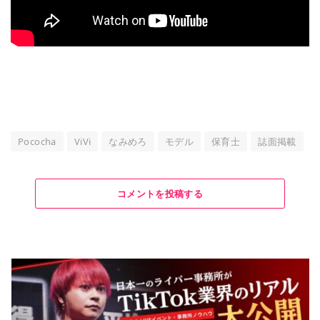
Pococha
ViVi
なみめろ
モデル
保育士
誌面掲載
コメントを投稿する