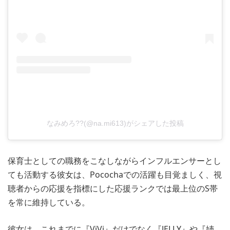
なみめろ??(@na.mi613)がシェアした投稿
保育士としての職務をこなしながらインフルエンサーとし
ても活動する彼女は、Pocochaでの活躍も目覚ましく、視
聴者からの応援を指標にした応援ランクでは最上位のS帯
を常に維持している。
彼女は、これまでに『ViVi』だけでなく『JELLY』や『姉