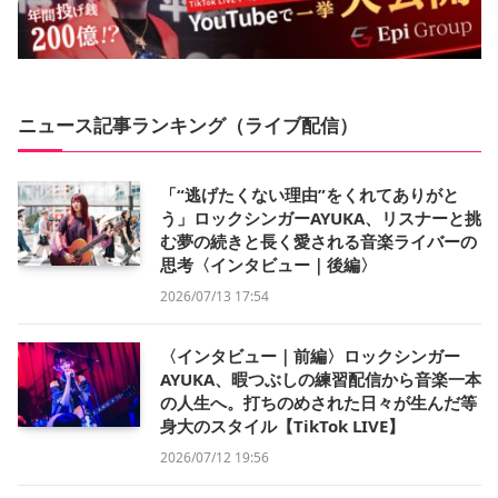
ニュース記事ランキング（ライブ配信）
「“逃げたくない理由”をくれてありがと
う」ロックシンガーAYUKA、リスナーと挑
む夢の続きと長く愛される音楽ライバーの
思考〈インタビュー｜後編〉
2026/07/13 17:54
〈インタビュー｜前編〉ロックシンガー
AYUKA、暇つぶしの練習配信から音楽一本
の人生へ。打ちのめされた日々が生んだ等
身大のスタイル【TikTok LIVE】
2026/07/12 19:56