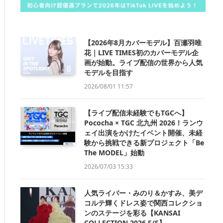
【2026年8月カバーモデル】百瀬羽唯
花｜LIVE TIMES初のカバーモデル企
画が始動。ライブ配信の世界から人気
モデルを目指す
2026/08/01 11:57
【ライブ配信未経験でもTGCへ】
Pococha × TGC 北九州 2026！ランウ
ェイ出演をかけたイベント開催、未経
験から挑戦できる新プロジェクト「Be
The MODEL」始動
2026/07/03 15:33
人気ライバー・みのり＆かすみ、美デ
コルテ輝くドレス姿で関西コレクショ
ンのステージを彩る【KANSAI
COLLECTION 2026 S/S】