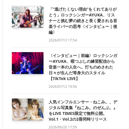
「“逃げたくない理由”をくれてありが
とう」ロックシンガーAYUKA、リス
ナーと挑む夢の続きと長く愛される音
楽ライバーの思考〈インタビュー｜後
編〉
2026/07/13 17:54
〈インタビュー｜前編〉ロックシンガ
ーAYUKA、暇つぶしの練習配信から
音楽一本の人生へ。打ちのめされた
日々が生んだ等身大のスタイル
【TikTok LIVE】
2026/07/12 19:56
人気インフルエンサー・ねこみ。、デ
ジタル写真集『ねこみ。のぜんぶ。』
をLIVE TIMES限定で無料公開。
Vol.1・Vol.2の2冊同時リリース
2026/06/20 17:59