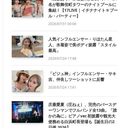
名が歌舞伎町タワーのナイトプールに
集結！【17LIVE｜イチナナイト☆プー
ル・パーティー】
2026/07/31 00:08
人気インフルエンサー・りほたん星
人、水着姿で美ボディ披露「スタイル
最高」
2026/07/24 17:48
「ビジュ神」インフルエンサー・サキ
吉、仲良しツーショットに反響
2026/07/24 17:41
庄最愛夏（圧ねぇ）、完売のバースデ
ーワンマンでフルバンド全13曲。「誰
かの為に」ピアノver.初披露や観光大
使務める白浜町長登場も【誕生日の2
日後 2026】