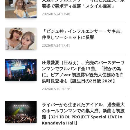
着姿で美ボディ披露「スタイル最高」
2026/07/24 17:48
「ビジュ神」インフルエンサー・サキ吉、
仲良しツーショットに反響
2026/07/24 17:41
庄最愛夏（圧ねぇ）、完売のバースデーワ
ンマンでフルバンド全13曲。「誰かの為
に」ピアノver.初披露や観光大使務める白
浜町長登場も【誕生日の2日後 2026】
2026/07/19 20:28
ライバーから生まれたアイドル、過去最大
のホールワンマンでの集大成。新曲も初披
露【321 IDOL PROJECT Special LIVE in
Kanadevia Hall】