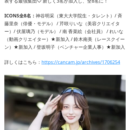
表する最強集団♡ 新しく3名が加入し、全8名に！
ICONS全8名：
神谷明采（東大大学院生・タレント）/ 斉
藤里奈（俳優・モデル） / 芹咲りいな（美容クリエイタ
ー）/ 伏屋璃乃（モデル） / 南 香菜絵（会社員） / れいな
（動画クリエイター）★新加入 / 鈴木南美（レースクイー
ン）★新加入 / 登坂明子（ベンチャー企業人事）★新加入
詳しくはこちら：
https://cancam.jp/archives/1706254