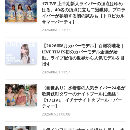
17LIVE 上半期新人ライバーの頂点はゆめ
はる。40名の頂点に立ち二冠獲得。プロラ
イバーが参加する初の試みも【トロピカル
サマーパーティ】
2026/08/03 21:12
【2026年8月カバーモデル】百瀬羽唯花｜
LIVE TIMES初のカバーモデル企画が始
動。ライブ配信の世界から人気モデルを目
指す
2026/08/01 11:57
〈画像あり〉水着姿の人気ライバー24名が
歌舞伎町タワーのナイトプールに集結！
【17LIVE｜イチナナイト☆プール・パー
ティー】
2026/07/31 00:08
人気インフルエンサー・りほたん星人、水