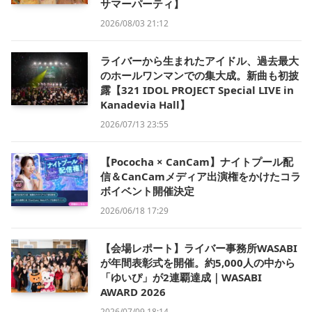
サマーパーティ】
2026/08/03 21:12
ライバーから生まれたアイドル、過去最大
のホールワンマンでの集大成。新曲も初披
露【321 IDOL PROJECT Special LIVE in
Kanadevia Hall】
2026/07/13 23:55
【Pococha × CanCam】ナイトプール配
信＆CanCamメディア出演権をかけたコラ
ボイベント開催決定
2026/06/18 17:29
【会場レポート】ライバー事務所WASABI
が年間表彰式を開催。約5,000人の中から
「ゆいぴ」が2連覇達成｜WASABI
AWARD 2026
2026/07/09 18:14