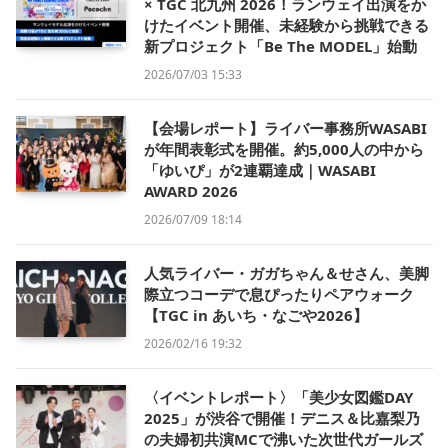
× TGC 北九州 2026！ランウェイ出演をか
けたイベント開催、未経験から挑戦できる
新プロジェクト「Be The MODEL」始動
2026/07/03 15:33
【会場レポート】ライバー事務所WASABI
が年間表彰式を開催。約5,000人の中から
「ゆいぴ」が2連覇達成｜WASABI
AWARD 2026
2026/07/09 18:14
人気ライバー・ガガちゃん＆せさん、美脚
際立つコーデで息ぴったりペアウォーク
【TGC in あいち・なごや2026】
2026/02/16 19:32
〈イベントレポート〉「美少女図鑑DAY
2025」が渋谷で開催！デニス＆比嘉梨乃
の夫婦初共演MCで沸いた次世代ガールズ