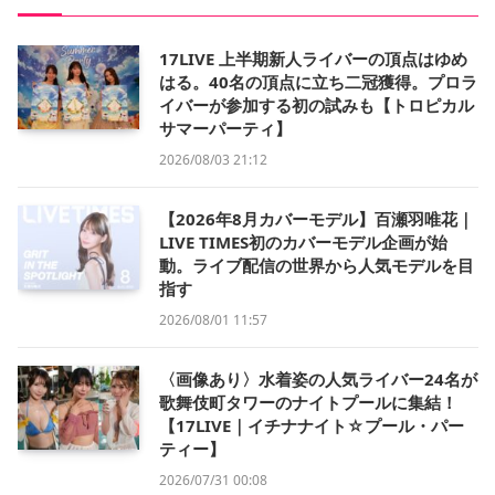
17LIVE 上半期新人ライバーの頂点はゆめ
はる。40名の頂点に立ち二冠獲得。プロラ
イバーが参加する初の試みも【トロピカル
サマーパーティ】
2026/08/03 21:12
【2026年8月カバーモデル】百瀬羽唯花｜
LIVE TIMES初のカバーモデル企画が始
動。ライブ配信の世界から人気モデルを目
指す
2026/08/01 11:57
〈画像あり〉水着姿の人気ライバー24名が
歌舞伎町タワーのナイトプールに集結！
【17LIVE｜イチナナイト☆プール・パー
ティー】
2026/07/31 00:08