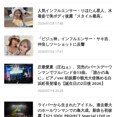
人気インフルエンサー・りほたん星人、水
着姿で美ボディ披露「スタイル最高」
2026/07/24 17:48
「ビジュ神」インフルエンサー・サキ吉、
仲良しツーショットに反響
2026/07/24 17:41
庄最愛夏（圧ねぇ）、完売のバースデーワ
ンマンでフルバンド全13曲。「誰かの為
に」ピアノver.初披露や観光大使務める白
浜町長登場も【誕生日の2日後 2026】
2026/07/19 20:28
ライバーから生まれたアイドル、過去最大
のホールワンマンでの集大成。新曲も初披
露【321 IDOL PROJECT Special LIVE in