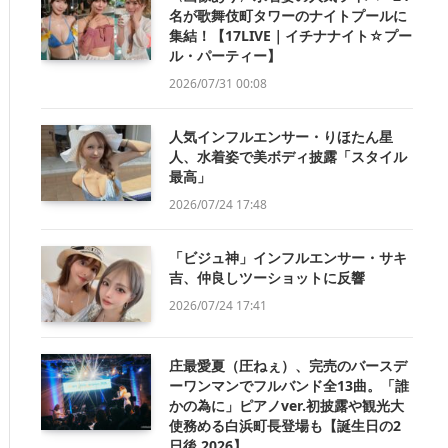
名が歌舞伎町タワーのナイトプールに
集結！【17LIVE｜イチナナイト☆プー
ル・パーティー】
2026/07/31 00:08
人気インフルエンサー・りほたん星
人、水着姿で美ボディ披露「スタイル
最高」
2026/07/24 17:48
「ビジュ神」インフルエンサー・サキ
吉、仲良しツーショットに反響
2026/07/24 17:41
庄最愛夏（圧ねぇ）、完売のバースデ
ーワンマンでフルバンド全13曲。「誰
かの為に」ピアノver.初披露や観光大
使務める白浜町長登場も【誕生日の2
日後 2026】