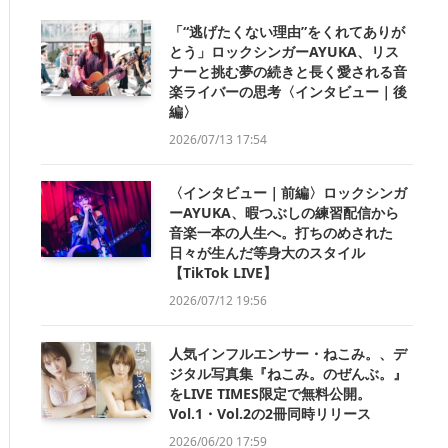
「“逃げたくない理由”をくれてありが
とう」ロックシンガーAYUKA、リス
ナーと挑む夢の続きと長く愛される音
楽ライバーの思考〈インタビュー｜後
編〉
2026/07/13 17:54
〈インタビュー｜前編〉ロックシンガ
ーAYUKA、暇つぶしの練習配信から
音楽一本の人生へ。打ちのめされた
日々が生んだ等身大のスタイル
【TikTok LIVE】
2026/07/12 19:56
人気インフルエンサー・ねこみ。、デ
ジタル写真集『ねこみ。のぜんぶ。』
をLIVE TIMES限定で無料公開。
Vol.1・Vol.2の2冊同時リリース
2026/06/20 17:59