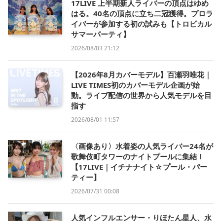
17LIVE 上半期新人ライバーの頂点はゆめ
はる。40名の頂点に立ち二冠獲得。プロラ
イバーが参加する初の試みも【トロピカル
サマーパーティ】
2026/08/03 21:12
【2026年8月カバーモデル】百瀬羽唯花｜
LIVE TIMES初のカバーモデル企画が始
動。ライブ配信の世界から人気モデルを目
指す
2026/08/01 11:57
〈画像あり〉水着姿の人気ライバー24名が
歌舞伎町タワーのナイトプールに集結！
【17LIVE｜イチナナイト☆プール・パー
ティー】
2026/07/31 00:08
人気インフルエンサー・りほたん星人、水