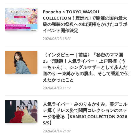
Pococha × TOKYO WASOU
COLLECTION！豊洲PITで開催の国内最大
級の和装の祭典への出演権をかけたコラボ
イベント開催決定
2026/06/23 18:31
〈インタビュー｜前編〉『秘密のママ園
2』で話題！人気ライバー・上戸菜摘（う
ーちゃん）、シングルマザーとして歩んだ
道のり ー束縛からの脱出、そして番組で伝
えたかったこと
2026/04/19 11:51
人気ライバー・みのり＆かすみ、美デコル
テ輝くドレス姿で関西コレクションのステ
ージを彩る【KANSAI COLLECTION 2026
S/S】
2026/04/14 21:41