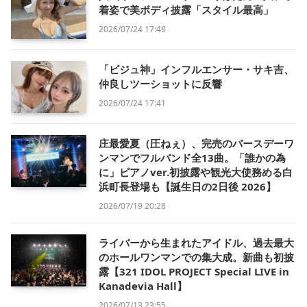
着姿で美ボディ披露「スタイル最高」
2026/07/24 17:48
「ビジュ神」インフルエンサー・サキ吉、
仲良しツーショットに反響
2026/07/24 17:41
庄最愛夏（圧ねぇ）、完売のバースデーワ
ンマンでフルバンド全13曲。「誰かの為
に」ピアノver.初披露や観光大使務める白
浜町長登場も【誕生日の2日後 2026】
2026/07/19 20:28
ライバーから生まれたアイドル、過去最大
のホールワンマンでの集大成。新曲も初披
露【321 IDOL PROJECT Special LIVE in
Kanadevia Hall】
2026/07/13 23:55