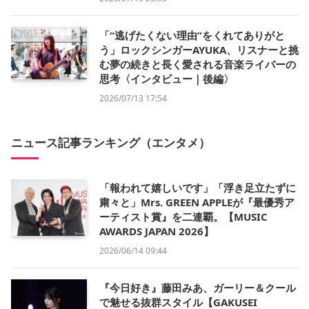
「“逃げたくない理由”をくれてありがと
う」ロックシンガーAYUKA、リスナーと挑
む夢の続きと長く愛される音楽ライバーの
思考〈インタビュー｜後編〉
2026/07/13 17:54
ニュース記事ランキング（エンタメ）
「報われて嬉しいです」「浮き足立たずに
粛々と」Mrs. GREEN APPLEが『最優秀ア
ーティスト賞』を二連覇。【MUSIC
AWARDS JAPAN 2026】
2026/06/14 09:44
『今日好き』藤田みあ、ガーリー＆クール
で魅せる抜群スタイル【GAKUSEI