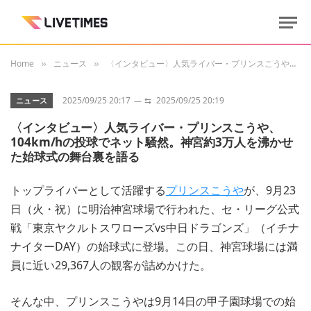
Home
ニュース
〈インタビュー〉人気ライバー・プリンスこうや、104km/hの投球でネット騒然。神宮約3万人を沸かせた始球式の舞台裏を語る
»
»
2025/09/25 20:17
⇆
2025/09/25 20:19
ニュース
〈インタビュー〉人気ライバー・プリンスこうや、
104km/hの投球でネット騒然。神宮約3万人を沸かせ
た始球式の舞台裏を語る
トップライバーとして活躍する
プリンスこうや
が、9月23
日（火・祝）に明治神宮球場で行われた、セ・リーグ公式
戦「東京ヤクルトスワローズvs中日ドラゴンズ」（イチナ
ナイターDAY）の始球式に登場。この日、神宮球場には満
員に近い29,367人の観客が詰めかけた。
そんな中、プリンスこうやは9月14日の甲子園球場での始