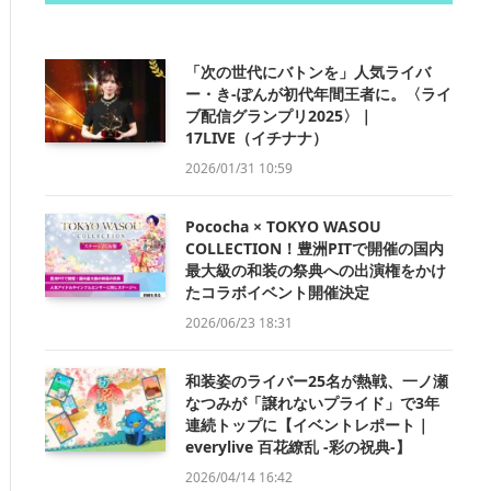
「次の世代にバトンを」人気ライバ
ー・き-ぽんが初代年間王者に。〈ライ
ブ配信グランプリ2025〉｜
17LIVE（イチナナ）
2026/01/31 10:59
Pococha × TOKYO WASOU
COLLECTION！豊洲PITで開催の国内
最大級の和装の祭典への出演権をかけ
たコラボイベント開催決定
2026/06/23 18:31
和装姿のライバー25名が熱戦、一ノ瀬
なつみが「譲れないプライド」で3年
連続トップに【イベントレポート｜
everylive 百花繚乱 -彩の祝典-】
2026/04/14 16:42