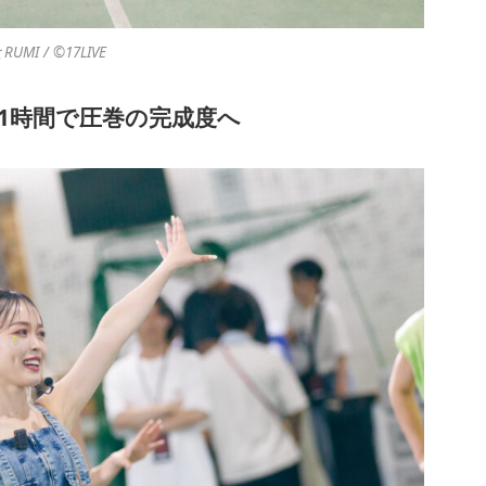
I / ©︎17LIVE
か1時間で圧巻の完成度へ