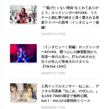
「“逃げたくない理由”をくれてありが
とう」ロックシンガーAYUKA、リス
ナーと挑む夢の続きと長く愛される音
楽ライバーの思考〈インタビュー｜後
編〉
2026/07/13 17:54
〈インタビュー｜前編〉ロックシンガ
ーAYUKA、暇つぶしの練習配信から
音楽一本の人生へ。打ちのめされた
日々が生んだ等身大のスタイル
【TikTok LIVE】
2026/07/12 19:56
人気インフルエンサー・ねこみ。、デ
ジタル写真集『ねこみ。のぜんぶ。』
をLIVE TIMES限定で無料公開。
Vol.1・Vol.2の2冊同時リリース
2026/06/20 17:59