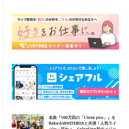
名曲『100万回の「I love you」』を
Rake＆WHITEBOXと共演！人気ライ
バー・圧ねぇ、ColorSing初のメジャ