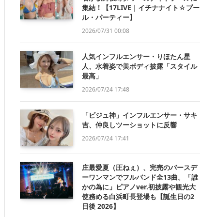
集結！【17LIVE｜イチナナイト☆プー
ル・パーティー】
2026/07/31 00:08
人気インフルエンサー・りほたん星
人、水着姿で美ボディ披露「スタイル
最高」
2026/07/24 17:48
「ビジュ神」インフルエンサー・サキ
吉、仲良しツーショットに反響
2026/07/24 17:41
庄最愛夏（圧ねぇ）、完売のバースデ
ーワンマンでフルバンド全13曲。「誰
かの為に」ピアノver.初披露や観光大
使務める白浜町長登場も【誕生日の2
日後 2026】