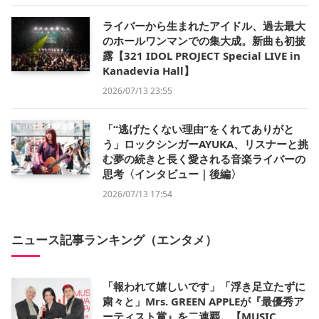
ライバーから生まれたアイドル、過去最大
のホールワンマンでの集大成。新曲も初披
露【321 IDOL PROJECT Special LIVE in
Kanadevia Hall】
2026/07/13 23:55
「“逃げたくない理由”をくれてありがと
う」ロックシンガーAYUKA、リスナーと挑
む夢の続きと長く愛される音楽ライバーの
思考〈インタビュー｜後編〉
2026/07/13 17:54
ニュース記事ランキング（エンタメ）
「報われて嬉しいです」「浮き足立たずに
粛々と」Mrs. GREEN APPLEが『最優秀ア
ーティスト賞』を二連覇。【MUSIC