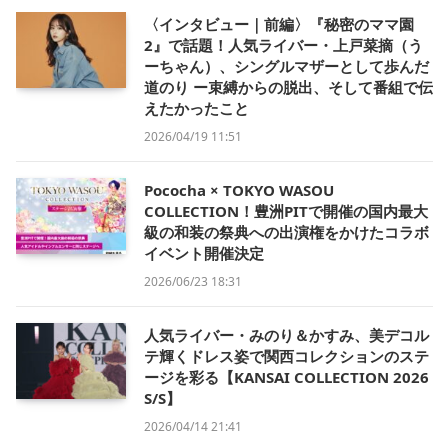
〈インタビュー｜前編〉『秘密のママ園
2』で話題！人気ライバー・上戸菜摘（う
ーちゃん）、シングルマザーとして歩んだ
道のり ー束縛からの脱出、そして番組で伝
えたかったこと
2026/04/19 11:51
Pococha × TOKYO WASOU
COLLECTION！豊洲PITで開催の国内最大
級の和装の祭典への出演権をかけたコラボ
イベント開催決定
2026/06/23 18:31
人気ライバー・みのり＆かすみ、美デコル
テ輝くドレス姿で関西コレクションのステ
ージを彩る【KANSAI COLLECTION 2026
S/S】
2026/04/14 21:41