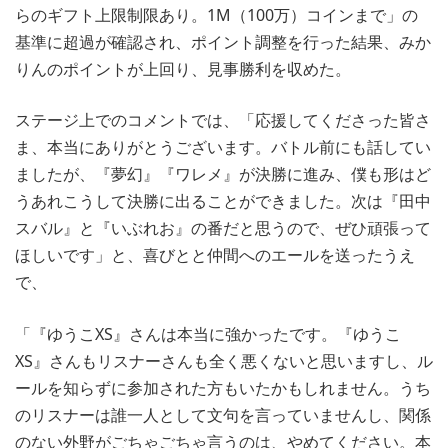
らのギフト上限制限あり。1M（100万）コインまで」の
基準に超過が確認され、ポイント調整を行った結果、みか
りんのポイントが上回り、見事勝利を収めた。
ステージ上でのコメントでは、「応援してくださった皆さ
ま、本当にありがとうございます。バトル前にも話してい
ましたが、『夢幻』『ワレメ』が決勝に進み、僕も形はど
うあれこうして決勝に出ることができました。次は『田中
スバル』と『いぶれお』の番だと思うので、ぜひ頑張って
ほしいです」と、喜びとと仲間へのエールを送ったうえ
で、
「『ゆうこXS』さんは本当に強かったです。『ゆうこ
XS』さんもリスナーさんも全く悪くないと思いますし、ル
ールを知らずに参加された方もいたかもしれません。うち
のリスナーは誰一人として文句を言っていませんし、関係
のない外野がごちゃごちゃ言うのは、やめてください。本