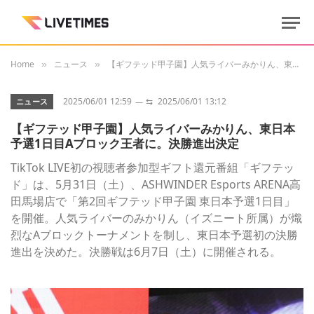
Home
ニュース
【ギフテッド甲子園】人気ライバーみかりん、東日本予選1日目Aブロック王者に。決勝進出決定
»
»
2025/06/01 12:59
⇆
2025/06/01 13:12
ニュース
【ギフテッド甲子園】人気ライバーみかりん、東日本
予選1日目Aブロック王者に。決勝進出決定
TikTok LIVE初の視聴者参加型ギフト還元番組「ギフテッ
ド」は、5月31日（土）、ASHWINDER Esports ARENA高
田馬場店で「第2回ギフテッド甲子園 東日本予選1日目」
を開催。人気ライバーのみかりん（イズニート所属）が熾
烈なAブロックトーナメントを制し、東日本予選初の決勝
進出を決めた。決勝戦は6月7日（土）に開催される。