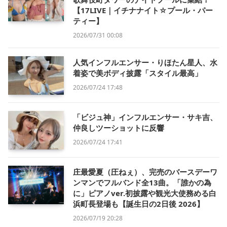
【17LIVE｜イチナナイト☆プール・パー
ティー】
2026/07/31 00:08
人気インフルエンサー・りほたん星人、水
着姿で美ボディ披露「スタイル最高」
2026/07/24 17:48
「ビジュ神」インフルエンサー・サキ吉、
仲良しツーショットに反響
2026/07/24 17:41
庄最愛夏（圧ねぇ）、完売のバースデーワ
ンマンでフルバンド全13曲。「誰かの為
に」ピアノver.初披露や観光大使務める白
浜町長登場も【誕生日の2日後 2026】
2026/07/19 20:28