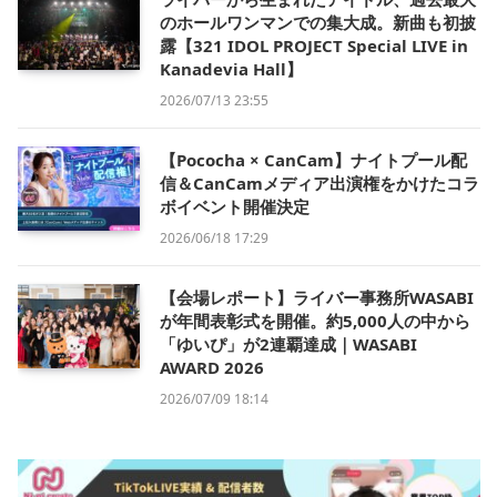
のホールワンマンでの集大成。新曲も初披
露【321 IDOL PROJECT Special LIVE in
Kanadevia Hall】
2026/07/13 23:55
【Pococha × CanCam】ナイトプール配
信＆CanCamメディア出演権をかけたコラ
ボイベント開催決定
2026/06/18 17:29
【会場レポート】ライバー事務所WASABI
が年間表彰式を開催。約5,000人の中から
「ゆいぴ」が2連覇達成｜WASABI
AWARD 2026
2026/07/09 18:14