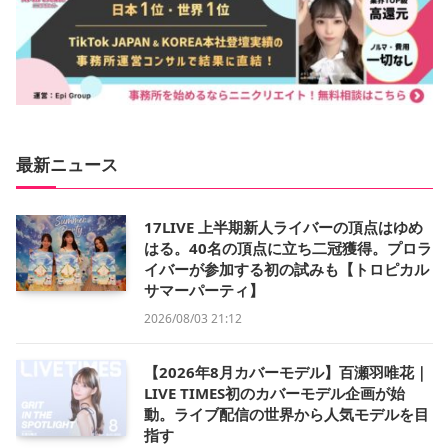
最新ニュース
17LIVE 上半期新人ライバーの頂点はゆめ
はる。40名の頂点に立ち二冠獲得。プロラ
イバーが参加する初の試みも【トロピカル
サマーパーティ】
2026/08/03 21:12
【2026年8月カバーモデル】百瀬羽唯花｜
LIVE TIMES初のカバーモデル企画が始
動。ライブ配信の世界から人気モデルを目
指す