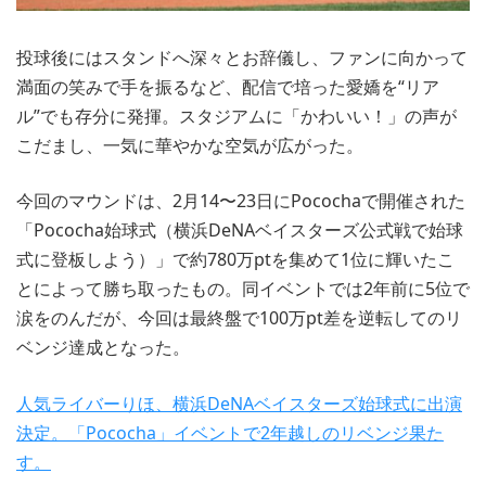
投球後にはスタンドへ深々とお辞儀し、ファンに向かって
満面の笑みで手を振るなど、配信で培った愛嬌を“リア
ル”でも存分に発揮。スタジアムに「かわいい！」の声が
こだまし、一気に華やかな空気が広がった。
今回のマウンドは、2月14〜23日にPocochaで開催された
「Pococha始球式（横浜DeNAベイスターズ公式戦で始球
式に登板しよう）」で約780万ptを集めて1位に輝いたこ
とによって勝ち取ったもの。同イベントでは2年前に5位で
涙をのんだが、今回は最終盤で100万pt差を逆転してのリ
ベンジ達成となった。
人気ライバーりほ、横浜DeNAベイスターズ始球式に出演
決定。「Pococha」イベントで2年越しのリベンジ果た
す。