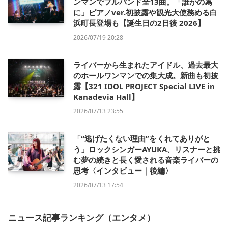
ンマンでフルバンド全13曲。「誰かの為
に」ピアノver.初披露や観光大使務める白
浜町長登場も【誕生日の2日後 2026】
2026/07/19 20:28
ライバーから生まれたアイドル、過去最大
のホールワンマンでの集大成。新曲も初披
露【321 IDOL PROJECT Special LIVE in
Kanadevia Hall】
2026/07/13 23:55
「“逃げたくない理由”をくれてありがと
う」ロックシンガーAYUKA、リスナーと挑
む夢の続きと長く愛される音楽ライバーの
思考〈インタビュー｜後編〉
2026/07/13 17:54
ニュース記事ランキング（エンタメ）