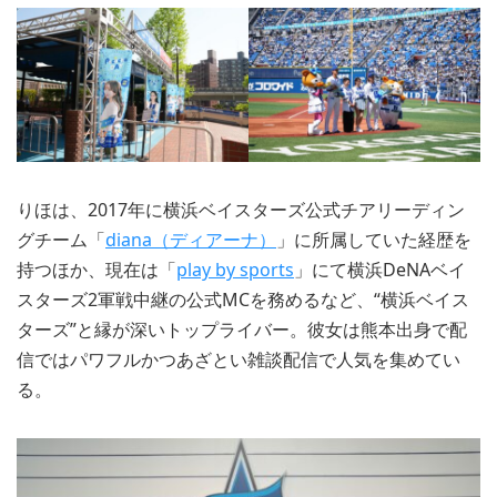
りほは、2017年に横浜ベイスターズ公式チアリーディン
グチーム「
diana（ディアーナ）
」に所属していた経歴を
持つほか、現在は「
play by sports
」にて横浜DeNAベイ
スターズ2軍戦中継の公式MCを務めるなど、“横浜ベイス
ターズ”と縁が深いトップライバー。彼女は熊本出身で配
信ではパワフルかつあざとい雑談配信で人気を集めてい
る。