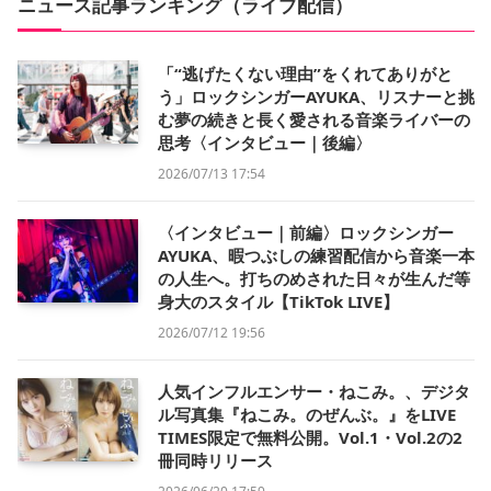
ニュース記事ランキング（ライブ配信）
「“逃げたくない理由”をくれてありがと
う」ロックシンガーAYUKA、リスナーと挑
む夢の続きと長く愛される音楽ライバーの
思考〈インタビュー｜後編〉
2026/07/13 17:54
〈インタビュー｜前編〉ロックシンガー
AYUKA、暇つぶしの練習配信から音楽一本
の人生へ。打ちのめされた日々が生んだ等
身大のスタイル【TikTok LIVE】
2026/07/12 19:56
人気インフルエンサー・ねこみ。、デジタ
ル写真集『ねこみ。のぜんぶ。』をLIVE
TIMES限定で無料公開。Vol.1・Vol.2の2
冊同時リリース