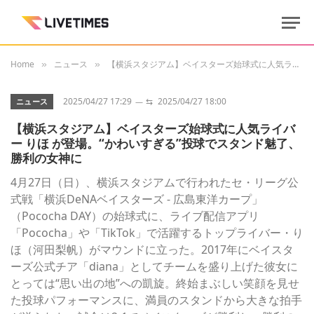
Home
ニュース
【横浜スタジアム】ベイスターズ始球式に人気ライバー りほ が登場。“かわいすぎる”投球でスタンド魅了、勝利の女神に
»
»
2025/04/27 17:29
⇆
2025/04/27 18:00
ニュース
【横浜スタジアム】ベイスターズ始球式に人気ライバ
ー りほ が登場。“かわいすぎる”投球でスタンド魅了、
勝利の女神に
4月27日（日）、横浜スタジアムで行われたセ・リーグ公
式戦「横浜DeNAベイスターズ ‐ 広島東洋カープ」
（Pococha DAY）の始球式に、ライブ配信アプリ
「Pococha」や「TikTok」で活躍するトップライバー・り
ほ（河田梨帆）がマウンドに立った。2017年にベイスタ
ーズ公式チア「diana」としてチームを盛り上げた彼女に
とっては“思い出の地”への凱旋。終始まぶしい笑顔を見せ
た投球パフォーマンスに、満員のスタンドから大きな拍手