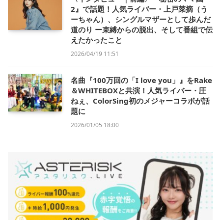
2』で話題！人気ライバー・上戸菜摘（う
ーちゃん）、シングルマザーとして歩んだ
道のり ー束縛からの脱出、そして番組で伝
えたかったこと
2026/04/19 11:51
名曲『100万回の「I love you」』をRake
＆WHITEBOXと共演！人気ライバー・圧
ねぇ、ColorSing初のメジャーコラボが話
題に
2026/01/05 18:00