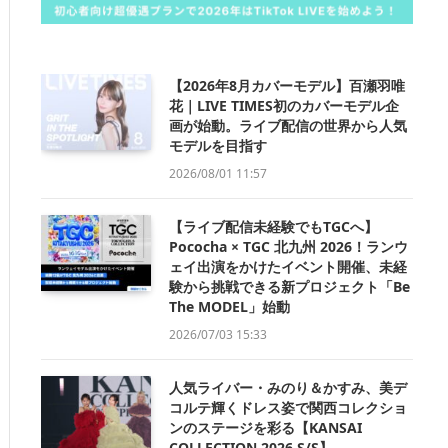
【2026年8月カバーモデル】百瀬羽唯
花｜LIVE TIMES初のカバーモデル企
画が始動。ライブ配信の世界から人気
モデルを目指す
2026/08/01 11:57
【ライブ配信未経験でもTGCへ】
Pococha × TGC 北九州 2026！ランウ
ェイ出演をかけたイベント開催、未経
験から挑戦できる新プロジェクト「Be
The MODEL」始動
2026/07/03 15:33
人気ライバー・みのり＆かすみ、美デ
コルテ輝くドレス姿で関西コレクショ
ンのステージを彩る【KANSAI
COLLECTION 2026 S/S】