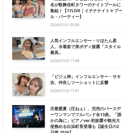
名が歌舞伎町タワーのナイトプールに
集結！【17LIVE｜イチナナイト☆プー
ル・パーティー】
2026/07/31 00:08
人気インフルエンサー・りほたん星
人、水着姿で美ボディ披露「スタイル
最高」
2026/07/24 17:48
「ビジュ神」インフルエンサー・サキ
吉、仲良しツーショットに反響
2026/07/24 17:41
庄最愛夏（圧ねぇ）、完売のバースデ
ーワンマンでフルバンド全13曲。「誰
かの為に」ピアノver.初披露や観光大
使務める白浜町長登場も【誕生日の2
日後 2026】