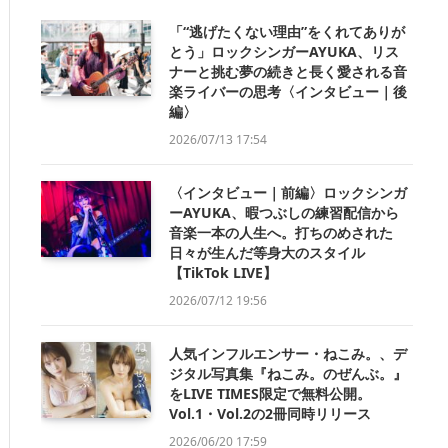
「“逃げたくない理由”をくれてありが
とう」ロックシンガーAYUKA、リス
ナーと挑む夢の続きと長く愛される音
楽ライバーの思考〈インタビュー｜後
編〉
2026/07/13 17:54
〈インタビュー｜前編〉ロックシンガ
ーAYUKA、暇つぶしの練習配信から
音楽一本の人生へ。打ちのめされた
日々が生んだ等身大のスタイル
【TikTok LIVE】
2026/07/12 19:56
人気インフルエンサー・ねこみ。、デ
ジタル写真集『ねこみ。のぜんぶ。』
をLIVE TIMES限定で無料公開。
Vol.1・Vol.2の2冊同時リリース
2026/06/20 17:59