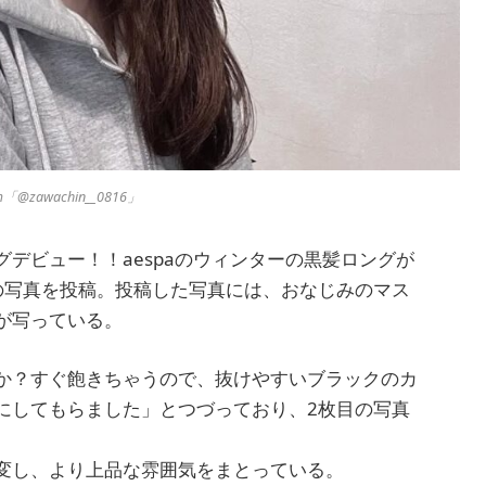
「@zawachin__0816」
デビュー！！aespaのウィンターの黒髪ロングが
の写真を投稿。投稿した写真には、おなじみのマス
が写っている。
か？すぐ飽きちゃうので、抜けやすいブラックのカ
にしてもらました」とつづっており、2枚目の写真
変し、より上品な雰囲気をまとっている。