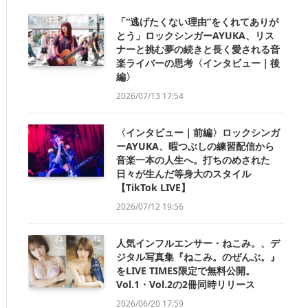
「“逃げたくない理由”をくれてありが
とう」ロックシンガーAYUKA、リス
ナーと挑む夢の続きと長く愛される音
楽ライバーの思考〈インタビュー｜後
編〉
2026/07/13 17:54
〈インタビュー｜前編〉ロックシンガ
ーAYUKA、暇つぶしの練習配信から
音楽一本の人生へ。打ちのめされた
日々が生んだ等身大のスタイル
【TikTok LIVE】
2026/07/12 19:56
人気インフルエンサー・ねこみ。、デ
ジタル写真集『ねこみ。のぜんぶ。』
をLIVE TIMES限定で無料公開。
Vol.1・Vol.2の2冊同時リリース
2026/06/20 17:59