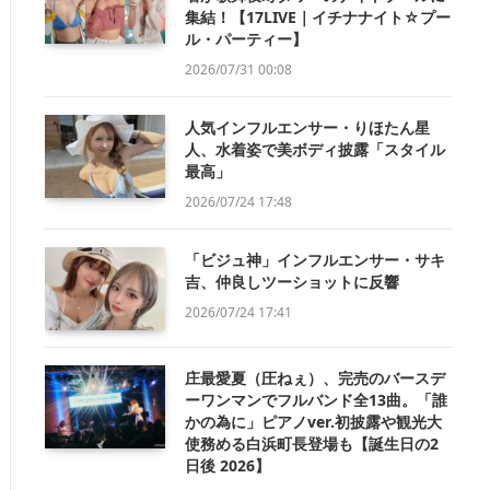
集結！【17LIVE｜イチナナイト☆プー
ル・パーティー】
2026/07/31 00:08
人気インフルエンサー・りほたん星
人、水着姿で美ボディ披露「スタイル
最高」
2026/07/24 17:48
「ビジュ神」インフルエンサー・サキ
吉、仲良しツーショットに反響
2026/07/24 17:41
庄最愛夏（圧ねぇ）、完売のバースデ
ーワンマンでフルバンド全13曲。「誰
かの為に」ピアノver.初披露や観光大
使務める白浜町長登場も【誕生日の2
日後 2026】