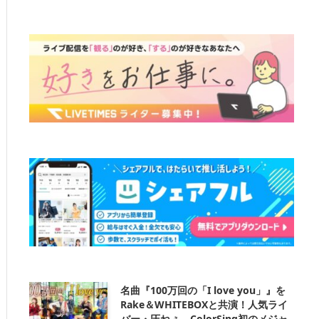
名曲『100万回の「I love you」』を
Rake＆WHITEBOXと共演！人気ライ
バー・圧ねぇ、ColorSing初のメジャ